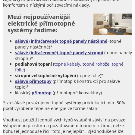
komfortem a nízkými pořizovacími náklady.
Mezi nejpoužívanější
elektrické přímotopné
systémy řadíme:
sálavé (infračervené) topné panely nástěnné
(topné
panely nástěnné)*
sálavé (infračervené) topné panely stropní
(topné panely
stropní)*
podlahové topení
(
topné kabely
,
topné rohože
,
topné
fólie
)
stropní velkoplošné vytápění
(topné fólie)*
sálavé přímotopy
(přímotop s konstrukcí pro sálavé
teplo)*
klasický
přímotop
(přímotopné konvektory)
* za sálavé považujeme topné systémy produkující min. 50%
podíl vyrobené tepelné energie ve formě sálání
Vhodnost použití jednotlivých typů vytápění závisí na povaze
vytápěného prostoru a požadovaném topném režimu, nelze
bohužel jednoduše říci "toto je nejlepší" . Zjednodušeně lze