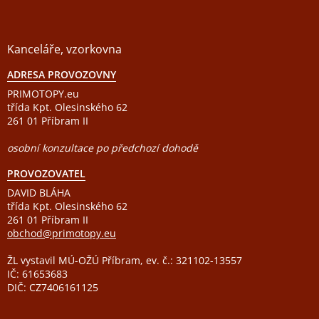
Kanceláře, vzorkovna
ADRESA PROVOZOVNY
PRIMOTOPY.eu
třída Kpt. Olesinského 62
261 01 Příbram II
osobní konzultace po předchozí dohodě
PROVOZOVATEL
DAVID BLÁHA
třída Kpt. Olesinského 62
261 01 Příbram II
obchod@primotopy.eu
ŽL vystavil MÚ-OŽÚ Příbram, ev. č.: 321102-13557
IČ: 61653683
DIČ: CZ7406161125