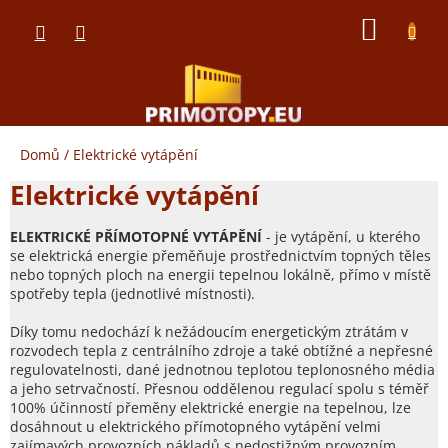
Přejít
NÁKUP
na
obsah
KOŠÍK
Domů
/
Elektrické vytápění
Elektrické vytápění
ELEKTRICKÉ PŘÍMOTOPNÉ VYTÁPĚNÍ
- je vytápění, u kterého
se elektrická energie přeměňuje prostřednictvím topných těles
nebo topných ploch na energii tepelnou lokálně, přímo v místě
spotřeby tepla (jednotlivé místnosti).
Díky tomu nedochází k nežádoucím energetickým ztrátám v
rozvodech tepla z centrálního zdroje a také obtížné a nepřesné
regulovatelnosti, dané jednotnou teplotou teplonosného média
a jeho setrvačností. Přesnou oddělenou regulací spolu s téměř
100% účinností přeměny elektrické energie na tepelnou, lze
dosáhnout u elektrického přímotopného vytápění velmi
zajímavých provozních nákladů s nedostižným provozním