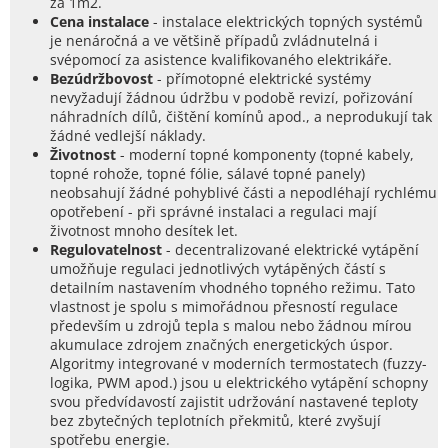
za 1m2.
Cena instalace
- instalace elektrických topných systémů
je nenáročná a ve většině případů zvládnutelná i
svépomocí za asistence kvalifikovaného elektrikáře.
Bezúdržbovost
- přímotopné elektrické systémy
nevyžadují žádnou údržbu v podobě revizí, pořizování
náhradních dílů, čištění komínů apod., a neprodukují tak
žádné vedlejší náklady.
Životnost
- moderní topné komponenty (topné kabely,
topné rohože, topné fólie, sálavé topné panely)
neobsahují žádné pohyblivé části a nepodléhají rychlému
opotřebení - při správné instalaci a regulaci mají
životnost mnoho desítek let.
Regulovatelnost
- decentralizované elektrické vytápění
umožňuje regulaci jednotlivých vytápěných částí s
detailním nastavením vhodného topného režimu. Tato
vlastnost je spolu s mimořádnou přesností regulace
především u zdrojů tepla s malou nebo žádnou mírou
akumulace zdrojem značných energetických úspor.
Algoritmy integrované v moderních termostatech (fuzzy-
logika, PWM apod.) jsou u elektrického vytápění schopny
svou předvídavostí zajistit udržování nastavené teploty
bez zbytečných teplotních překmitů, které zvyšují
spotřebu energie.