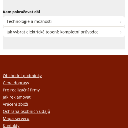
Kam pokračovat dál
›
Technologie a možnosti
›
Jak vybrat elektrické topení: kompletní průvodce
Z
á
p
a
Obchodní podmínky
t
Cena dopravy
í
Pro realizační firmy
Jak reklamovat
Vrácení zboží
Ochrana osobních údajů
Mapa serveru
Kontakty