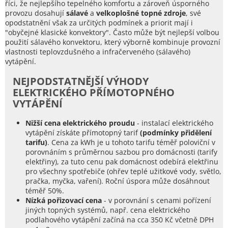
říci, že nejlepšího tepelného komfortu a zároveň úsporného
provozu dosahují
sálavé
a
velkoplošné topné zdroje
, své
opodstatnění však za určitých podmínek a priorit mají i
"obyčejné klasické konvektory". Často může být nejlepší volbou
použití sálavého konvektoru, který výborně kombinuje provozní
vlastnosti teplovzdušného a infračerveného (sálavého)
vytápění.
NEJPODSTATNĚJŠÍ VÝHODY
ELEKTRICKÉHO PŘÍMOTOPNÉHO
VYTÁPĚNÍ
Nižší cena elektrického proudu
- instalací elektrického
vytápění získáte přímotopný tarif
(podmínky přidělení
tarifu)
. Cena za kWh je u tohoto tarifu téměř poloviční v
porovnáním s průměrnou sazbou pro domácnosti (tarify
elektřiny), za tuto cenu pak domácnost odebírá elektřinu
pro všechny spotřebiče (ohřev teplé užitkové vody, světlo,
pračka, myčka, vaření). Roční úspora může dosáhnout
téměř 50%.
Nízká pořizovací cena
- v porovnání s cenami pořízení
jiných topných systémů, např. cena elektrického
podlahového vytápění začíná na cca 350 Kč včetně DPH