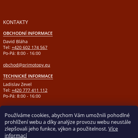
KONTAKTY
OBCHODNÍ INFORMACE
David Bláha
Tel:
+420 602 174 567
Po-Pá: 8:00 - 16:00
obchod@primotopy.eu
TECHNICKÉ INFORMACE
Ladislav Zevel
Tel:
+420 777 411 112
Po-Pá: 8:00 - 16:00
podpora@primotopy.eu
Používáme cookies, abychom Vám umožnili pohodlné
prohlížení webu a díky analýze provozu webu neustále
zlepšovali jeho funkce, výkon a použitelnost.
Více
informací