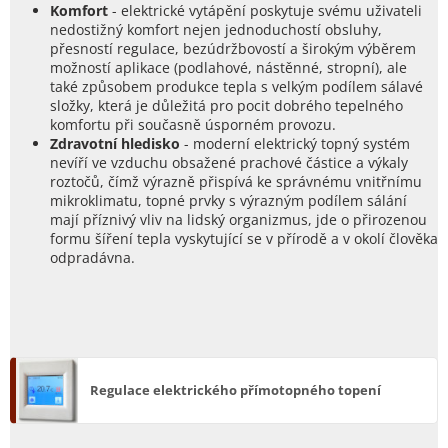
Komfort
- elektrické vytápění poskytuje svému uživateli
nedostižný komfort nejen jednoduchostí obsluhy,
přesností regulace, bezúdržbovostí a širokým výběrem
možností aplikace (podlahové, nástěnné, stropní), ale
také způsobem produkce tepla s velkým podílem sálavé
složky, která je důležitá pro pocit dobrého tepelného
komfortu při současně úsporném provozu.
Zdravotní hledisko
- moderní elektrický topný systém
nevíří ve vzduchu obsažené prachové částice a výkaly
roztočů, čímž výrazně přispívá ke správnému vnitřnímu
mikroklimatu, topné prvky s výrazným podílem sálání
mají příznivý vliv na lidský organizmus, jde o přirozenou
formu šíření tepla vyskytující se v přírodě a v okolí člověka
odpradávna.
Regulace elektrického přímotopného topení