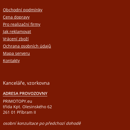
p
p
í
r
a
Obchodní podmínky
v
k
t
Cena dopravy
y
í
v
Pro realizační firmy
ý
Jak reklamovat
p
i
Vrácení zboží
s
Ochrana osobních údajů
u
Mapa serveru
Kontakty
Kanceláře, vzorkovna
ADRESA PROVOZOVNY
PRIMOTOPY.eu
třída Kpt. Olesinského 62
261 01 Příbram II
osobní konzultace po předchozí dohodě