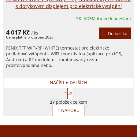
s dotykovým displejem pro elektrické vytápění
SKLADEM ihned k odeslání
4 017 Kč
/ ks
Do košíku
FENIX TFT WIFI-RF (WHITE) termostat pro elektrické
podlahové vytápění s WIFI konektivitou (aplikace pro iOS,
Android) a RF modulem - kombinovaný režim
prostor/podlaha nebo...
NAČÍST 6 DALŠÍCH
S
1
2
t
O
r
27
položek celkem
v
á
l
NAHORU
n
á
k
d
o
a
v
Z
c
á
í
á
n