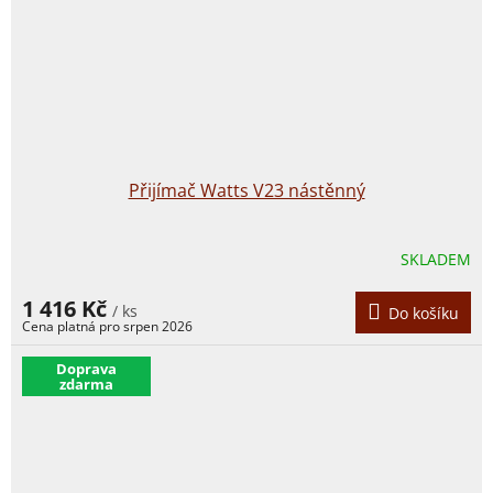
Přijímač Watts V23 nástěnný
SKLADEM
1 416 Kč
/ ks
Do košíku
​Doprava
zdarma