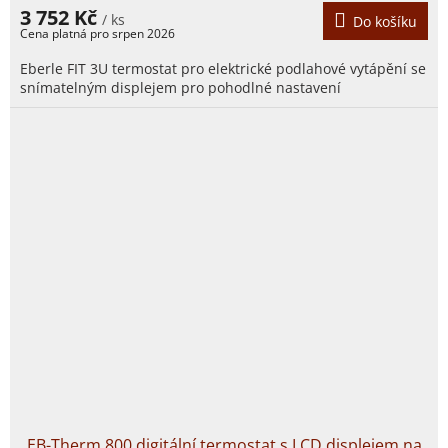
3 752 Kč
/ ks
Do košíku
Eberle FIT 3U termostat pro elektrické podlahové vytápění se
snímatelným displejem pro pohodlné nastavení
EB-Therm 800 digitální termostat s LCD displejem na