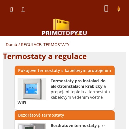
Přejít
NÁKUP
na
obsah
KOŠÍK
Domů
/
REGULACE, TERMOSTATY
Termostaty a regulace
Pokojové termostaty s kabelovým propojením
Termostaty pro instalaci do
elektroinstalační krabičky
a
propojení topidla a termostatu
kabelovým vedením včetně
WiFi
Bezdrátové termostaty
Bezdrátové termostaty
pro