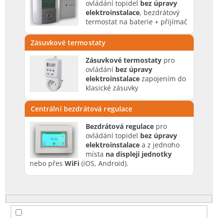
ovládání topidel
bez úpravy
elektroinstalace
, bezdrátový
termostat na baterie + přijímač
Zásuvkové termostaty
Zásuvkové termostaty
pro
ovládání
bez úpravy
elektroinstalace
zapojením do
klasické zásuvky
Centrální bezdrátová regulace
Bezdrátová regulace
pro
ovládání topidel
bez úpravy
elektroinstalace
a z jednoho
místa
na displeji jednotky
nebo přes
WiFi
(iOS, Android).