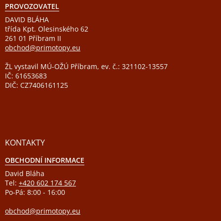
PROVOZOVATEL
DAVID BLÁHA
třída Kpt. Olesinského 62
261 01 Příbram II
obchod@primotopy.eu
ŽL vystavil MÚ-OŽÚ Příbram, ev. č.: 321102-13557
IČ: 61653683
DIČ: CZ7406161125
KONTAKTY
OBCHODNÍ INFORMACE
David Bláha
Tel:
+420 602 174 567
Po-Pá: 8:00 - 16:00
obchod@primotopy.eu