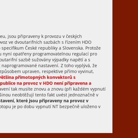
eu, jsou připraveny k provozu v českých
voz ve dvoutarifních sazbách s řízením HDO
o specifikum České republiky a Slovenska. Protože
ou nyní opatřeny programovatelnou regulací pro
outarifní sazbě sužovány výpadky napětí a s
naprogramované nastavení. Z toho vyplývá, že
 způsobem upraven, respektive přímo vyvinut,
 většina přímotopných konvektorů s
ublice na provoz v HDO není připravena a
vení tak musíte znovu a znovu (při každém vypnutí
tšinou neobtěžují tento fakt uvést jednoznačně v
tavení, které jsou připraveny na provoz v
topu je po dobu vypnutí NT bezpečně uloženo v