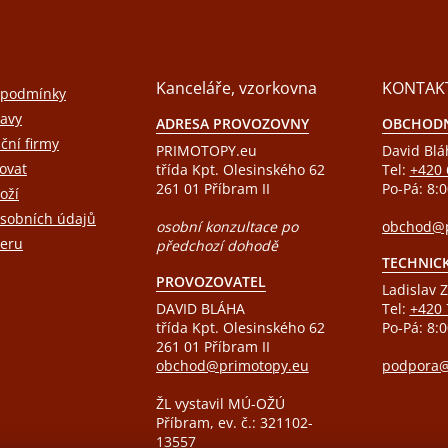
Kanceláře, vzorkovna
KONTAK
 podmínky
avy
ADRESA PROVOZOVNY
OBCHODN
ační firmy
PRIMOTOPY.eu
David Blá
ovat
třída Kpt. Olesinského 62
Tel:
+420 
261 01 Příbram II
Po-Pá: 8:0
oží
sobních údajů
osobní konzultace po
obchod@p
eru
předchozí dohodě
TECHNIC
PROVOZOVATEL
Ladislav Z
DAVID BLÁHA
Tel:
+420 
třída Kpt. Olesinského 62
Po-Pá: 8:0
261 01 Příbram II
obchod@primotopy.eu
podpora@
ŽL vystavil MÚ-OŽÚ
Příbram, ev. č.: 321102-
13557