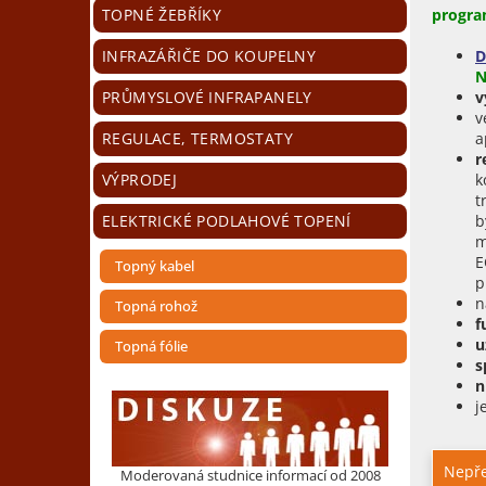
n
progr
TOPNÉ ŽEBŘÍKY
e
l
D
INFRAZÁŘIČE DO KOUPELNY
N
v
PRŮMYSLOVÉ INFRAPANELY
v
a
REGULACE, TERMOSTATY
r
k
VÝPRODEJ
t
b
ELEKTRICKÉ PODLAHOVÉ TOPENÍ
m
E
Topný kabel
p
n
Topná rohož
f
u
Topná fólie
s
n
j
Nepře
Moderovaná studnice informací od 2008