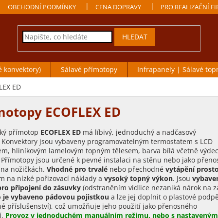
OBCHODNÍ PODMÍNKY
CENA DOPRAVY
PRO REALIZAČNÍ F
HLEDAT
é konvektory)
Sálavé přímotopy
Infrapanely | Sálavé top
LEX ED
motopy ECOFLEX ED
cký přímotop
ECOFLEX ED
má líbivý, jednoduchý a nadčasový
. Konvektory jsou vybaveny programovatelným termostatem s LCD
em, hliníkovým lamelovým topným tělesem, barva bílá včetně výde
 Přímotopy jsou určené k pevné instalaci na stěnu nebo jako přen
 na nožičkách.
Vhodné pro trvalé
nebo přechodné
vytápění prost
 na nízké pořizovací náklady a
vysoký topný výkon
. Jsou
vybave
 pro připojení do zásuvky
(odstraněním vidlice nezaniká nárok na z
o je vybaveno pádovou pojistkou
a lze jej doplnit o plastové podp
lné příslušenství), což umožňuje jeho použití jako přenosného
í.
Provoz v jednoduchém manuálním režimu, nebo s nastaveným