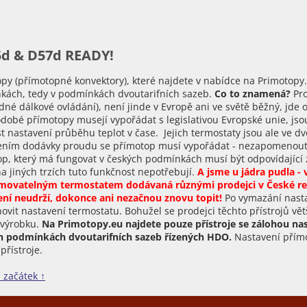
l
á
d
a
c
d & D57d READY!
í
p
r
py (přímotopné konvektory), které najdete v nabídce na Primotopy.
v
kách, tedy v podmínkách dvoutarifních sazeb.
Co to znamená?
Pro
k
né dálkové ovládání), není jinde v Evropě ani ve světě běžný, jde 
y
dobé přímotopy musejí vypořádat s legislativou Evropské unie, js
v
 nastavení průběhu teplot v čase. Jejich termostaty jsou ale ve dv
ý
p
ením dodávky proudu se přímotop musí vypořádat - nezapomenout 
i
p, který má fungovat v českých podmínkách musí být odpovídající
s
a jiných trzích tuto funkčnost nepotřebují.
A jsme u jádra pudla -
u
movatelným termostatem dodávaná různými prodejci v České rep
ení neudrží, dokonce ani nezačnou znovu topit!
Po vymazání nasta
ovit nastavení termostatu. Bohužel se prodejci těchto přístrojů vě
 výrobku.
Na Primotopy.eu najdete pouze přístroje se zálohou nas
h podmínkách dvoutarifních sazeb řízených HDO.
Nastavení přímo
přístroje.
 začátek ↑