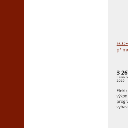
ECOFL
přím
3 26
Elekt
výkon
progr
vybave
zásuv
nárok 