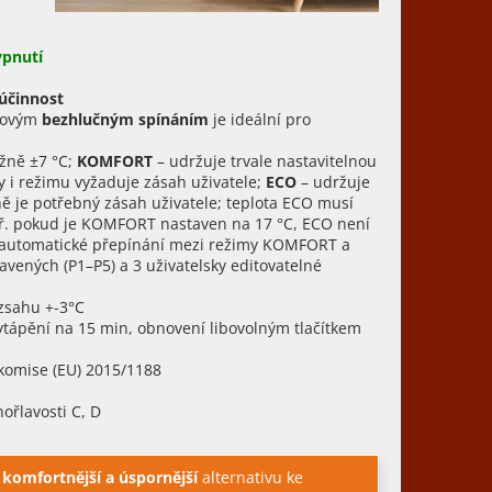
ypnutí
 účinnost
čovým
bezhlučným spínáním
je ideální pro
ižně ±7 °C;
KOMFORT
– udržuje trvale nastavitelnou
y i režimu vyžaduje zásah uživatele;
ECO
– udržuje
ně je potřebný zásah uživatele; teplota ECO musí
př. pokud je KOMFORT nastaven na 17 °C, ECO není
automatické přepínání mezi režimy KOMFORT a
vených (P1–P5) a 3 uživatelsky editovatelné
ozsahu +-3°C
í vytápění na 15 min, obnovení libovolným tlačítkem
í komise (EU) 2015/1188
řlavosti C, D
ě
komfortnější a úspornější
alternativu ke