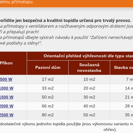
ckému přímotopu.
ořídíte jen bezpečná a kvalitní topidla určená pro trvalý provoz.
na přímotopy s ventilátorem a rozžhaveným odporovým drátem! Jso
ří a přepalují prach!
o přímotopů dbejte výstrah návodu k použití "Zařízení nenechávejt
vé podlahy a stěny!".
Orientační přehled výhřevnosti dle typu sta
Příkon
Současná
Pasivní dům
Stavba od
novostavba
500 W
17 m2
10 m2
7 
1000 W
33 m2
20 m2
14 
1500 W
50 m2
30 m2
21 
2000 W
66 m2
40 m2
28 
2500 W
80 m2
50 m2
35 
edostatečné výkonu jednoho topidla použijte jinou výkonovou variantu n
ohřev).