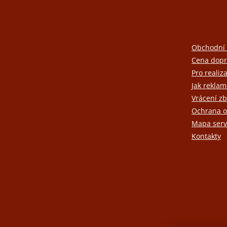
á
p
a
t
Obchodní
í
Cena dopr
Pro realiz
Jak reklam
Vrácení zb
Ochrana o
Mapa serv
Kontakty