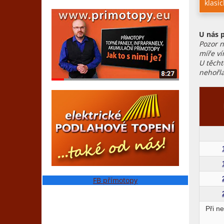
klasi
U nás p
Pozor 
míře ví
U těcht
nehořla
FB přímotopy
Při n