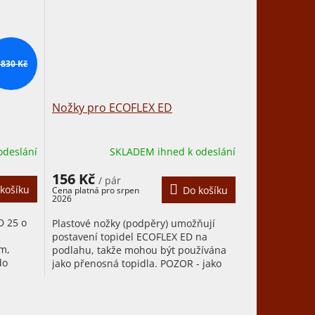
 830 Kč
Nožky pro ECOFLEX ED
odeslání
SKLADEM ihned k odeslání
156 Kč
/ pár
košíku
Do košíku
D 25 o
Plastové nožky (podpěry) umožňují
postavení topidel ECOFLEX ED na
m,
podlahu, takže mohou být používána
do
jako přenosná topidla. POZOR - jako
nezaniká
přenosná mohou být používána...