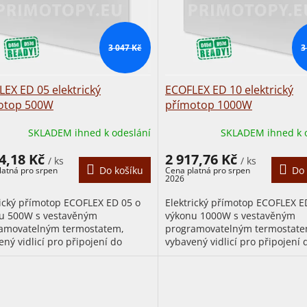
3 047 Kč
3
EX ED 05 elektrický
ECOFLEX ED 10 elektrický
otop 500W
přímotop 1000W
SKLADEM ihned k odeslání
SKLADEM ihned k 
4,18 Kč
2 917,76 Kč
/ ks
/ ks
Do košíku
Do 
rický přímotop ECOFLEX ED 05 o
Elektrický přímotop ECOFLEX E
u 500W s vestavěným
výkonu 1000W s vestavěným
amovatelným termostatem,
programovatelným termostate
ný vidlicí pro připojení do
vybavený vidlicí pro připojení 
ky (odstraněním vidlice nezaniká
zásuvky (odstraněním vidlice 
na...
nárok na...