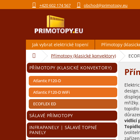
Přejít
+420 602 174 567
obchod@primotopy.eu
na
obsah
Jak vybrat elektrické topení
Přímotopy (klasick
Domů
Přímotopy (klasické konvektory)
ECOF
P
Přeskočit
PŘÍMOTOPY (KLASICKÉ KONVEKTORY)
Pří
o
kategorie
s
Atlantic F120-D
t
Elektri
design
r
Atlantic F120-D WiFi
displej
a
mřížky.
ECOFLEX ED
n
topidlo
n
důrazem
SÁLAVÉ PŘÍMOTOPY
í
vidlicí
p
Topidl
INFRAPANELY | SÁLAVÉ TOPNÉ
(volite
PANELY
a
zařízen