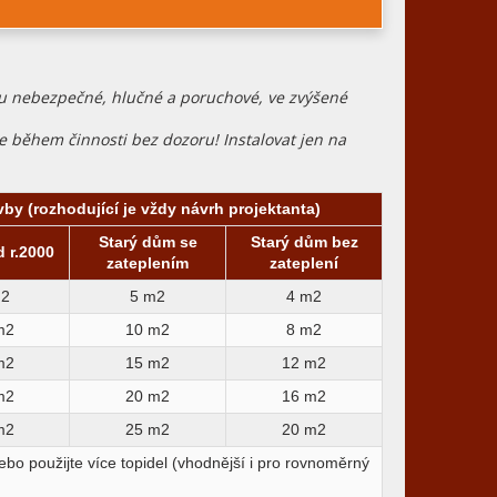
u nebezpečné, hlučné a poruchové, ve zvýšené
e během činnosti bez dozoru! Instalovat jen na
vby (rozhodující je vždy návrh projektanta)
Starý dům se
Starý dům bez
 r.2000
zateplením
zateplení
m2
5 m2
4 m2
m2
10 m2
8 m2
m2
15 m2
12 m2
m2
20 m2
16 m2
m2
25 m2
20 m2
ebo použijte více topidel (vhodnější i pro rovnoměrný