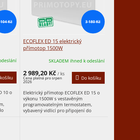
 104 Kč
3 180 Kč
ECOFLEX ED 15 elektrický
přímotop 1500W
odeslání
SKLADEM ihned k odeslání
2 989,20 Kč
/ ks
košíku
Do košíku
D 10 o
Elektrický přímotop ECOFLEX ED 15 o
výkonu 1500W s vestavěným
m,
programovatelným termostatem,
do
vybavený vidlicí pro připojení do
nezaniká
zásuvky (odstraněním vidlice nezaniká
nárok na...