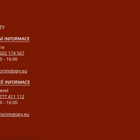
TY
Í INFORMACE
ha
602 174 567
0 - 16:00
rimotopy.eu
KÉ INFORMACE
evel
777 411 112
0 - 16:00
primotopy.eu