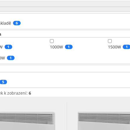
skladě
6
n
W
1
1000W
1
1500W
1
0W
1
5
ek k zobrazení:
6