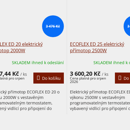
3 476 Kč
3
EX ED 20 elektrický
ECOFLEX ED 25 elektrický
otop 2000W
přímotop 2500W
SKLADEM ihned k odeslání
SKLADEM ihned k 
7,44 Kč
3 600,20 Kč
/ ks
/ ks
Do košíku
Do 
rický přímotop ECOFLEX ED 20 o
Elektrický přímotop ECOFLEX E
u 2000W s vestavěným
výkonu 2500W s vestavěným
amovatelným termostatem,
programovatelným termostate
ný vidlicí pro připojení do
vybavený vidlicí pro připojení 
ky (odstraněním vidlice nezaniká
zásuvky (odstraněním vidlice 
na...
nárok na...
O
v