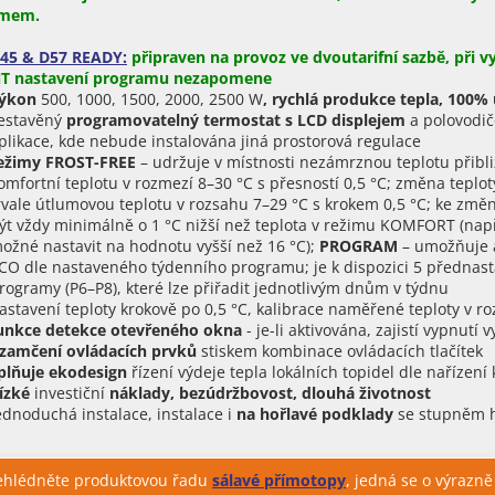
amem.
45 & D57 READY:
připraven na provoz ve dvoutarifní sazbě, při v
T nastavení programu nezapomene
ýkon
500, 1000, 1500, 2000, 2500 W
, rychlá produkce tepla, 100%
estavěný
programovatelný termostat s LCD displejem
a polovodi
plikace, kde nebude instalována jiná prostorová regulace
ežimy FROST-FREE
– udržuje v místnosti nezámrznou teplotu přibl
omfortní teplotu v rozmezí 8–30 °C s přesností 0,5 °C; změna teplot
rvale útlumovou teplotu v rozsahu 7–29 °C s krokem 0,5 °C; ke změ
ýt vždy minimálně o 1 °C nižší než teplota v režimu KOMFORT (na
ožné nastavit na hodnotu vyšší než 16 °C);
PROGRAM
– umožňuje 
CO dle nastaveného týdenního programu; je k dispozici 5 přednasta
rogramy (P6–P8), které lze přiřadit jednotlivým dnům v týdnu
astavení teploty krokově po 0,5 °C, kalibrace naměřené teploty v r
unkce detekce otevřeného okna
- je-li aktivována, zajistí vypnut
zamčení ovládacích prvků
stiskem kombinace ovládacích tlačítek
plňuje ekodesign
řízení výdeje tepla lokálních topidel dle nařízen
ízké
investiční
náklady, bezúdržbovost, dlouhá životnost
ednoduchá instalace, instalace i
na hořlavé podklady
se stupněm ho
hlédněte produktovou řadu
sálavé přímotopy
, jedná se o výrazn