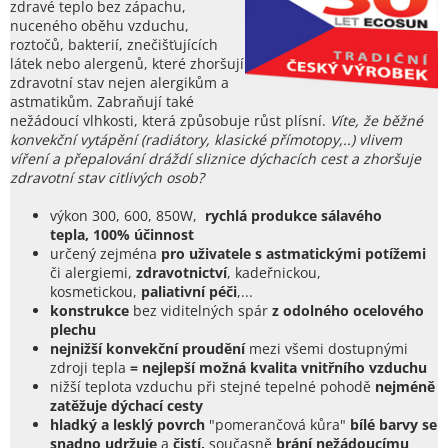
zdravé teplo bez zápachu,
nuceného oběhu vzduchu,
roztočů, bakterií, znečišťujících
látek nebo alergenů, které zhoršují
zdravotní stav nejen alergikům a
astmatikům.
Zabraňují také
nežádoucí vlhkosti, která způsobuje růst plísní.
Víte, že běžné
k
onvekční vytápění (radiátory, klasické přímotopy,..) vlivem
víření a přepalování dráždí sliznice dýchacích cest a zhoršuje
zdravotní stav citlivých osob?
výkon 300, 600, 850W,
rychlá produkce sálavého
tepla, 100% účinnost
určený zejména
pro uživatele s astmatickými potížemi
či alergiemi,
zdravotnictví
, kadeřnickou,
kosmetickou,
paliativní péči
,...
konstrukce
bez viditelných spár
z odolného ocelového
plechu
nejnižší konvekční proudění
mezi všemi dostupnými
zdroji tepla
= nejlepší možná kvalita vnitřního vzduchu
nižší teplota vzduchu při stejné tepelné pohodě
nejméně
zatěžuje dýchací cesty
hladký a lesklý povrch
"pomerančová kůra"
bílé barvy
se
snadno
udržuje
a
čistí,
současně
brání nežádoucímu