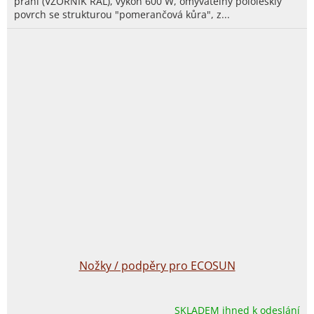
přání (VZORNÍK RAL), výkon 600 W, omyvatelný pololesklý
povrch se strukturou "pomerančová kůra", z...
Nožky / podpěry pro ECOSUN
SKLADEM ihned k odeslání