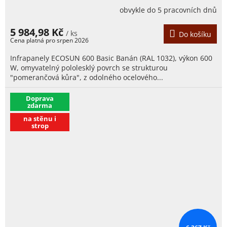
obvykle do 5 pracovních dnů
5 984,98 Kč
/ ks
Do košíku
Infrapanely ECOSUN 600 Basic Banán (RAL 1032), výkon 600
W, omyvatelný pololesklý povrch se strukturou
"pomerančová kůra", z odolného ocelového...
​Doprava
zdarma
na stěnu i
strop