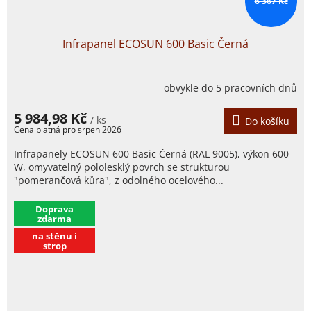
6 367 Kč
Infrapanel ECOSUN 600 Basic Černá
obvykle do 5 pracovních dnů
5 984,98 Kč
/ ks
Do košíku
Infrapanely ECOSUN 600 Basic Černá (RAL 9005), výkon 600
W, omyvatelný pololesklý povrch se strukturou
"pomerančová kůra", z odolného ocelového...
​Doprava
zdarma
na stěnu i
strop