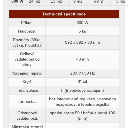
600 W
24 m2
13 m2
9 m2
6 m2
5 m2
Technická specifikace
Příkon:
300 W
Hmotnost:
6 kg
Rozměry (šířka,
592 x 592 x 30
mm
výška, hloubka):
Celková
vzdálenost od
48 mm
stěny:
Napájecí napětí:
230 V / 50 Hz
Krytí:
IP 44
Třída izolace:
I. (třívodičové napájení)
bez integrované regulace, vestavěná
Termostat:
bezpečnostní tepelná pojistka
Odstupové
spodní hrana 50 / boční a horní 100
vzdálenosti:
(mm)
Minimální stropní