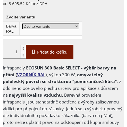
od
3 695,52 Kč
bez DPH
Měrná
cena:
Zvolte variantu
Barva
RAL
Přidat do košíku
Infrapanely
ECOSUN 300 Basic SELECT - výběr barvy na
přání (
VZORNÍK RAL
),
výkon 300 W,
omyvatelný
pololesklý povrch se strukturou "pomerančová kůra"
, z
odolného ocelového plechu určeny pro aplikace s důrazem
na
nejvyšší kvalitu vzduchu.
Barevná provedení
infrapanelu jsou standardně opatřena z výroby zalisovanou
vidlicí pro připojení do zásuvky.
Jedná se o výrobek upravený
dle individuálního požadavku zákazníka (barva na přání),
proto nelze uplatnit právo na odstoupení od kupní smlouvy