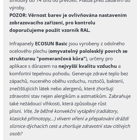
smlouvy do 14 dnů od převzetí. Platba před zadáním do
výroby.
POZOR: Věrnost barev je ovlivňována nastavením
zobrazovacího zařízení, pro kontrolu
doporučujeme použít vzorník RAL.
Infrapanely
ECOSUN Basic
jsou vyrobeny z odolného
ocelového plechu (
omyvatelný pololesklý povrch se
strukturou "pomerančová kůra"
), určeny pro
aplikace s důrazem na
nejvyšší kvalitu vzduchu
a
komfortní tepelnou pohodu. Generuje zdravé teplo bez
zápachů, nuceného oběhu vzduchu, roztočů, bakterií,
znečišťujících látek nebo alergenů, které zhoršují
zdravotní stav nejen alergikům a astmatikům.
Zabraňuje
také nežádoucí vlhkosti, která způsobuje růst
plísní.
Víte, že běžné k
onvekční vytápění (radiátory,
klasické přímotopy,..) vlivem víření a přepalování dráždí
sliznice dýchacích cest a zhoršuje zdravotní stav citlivých
osob?