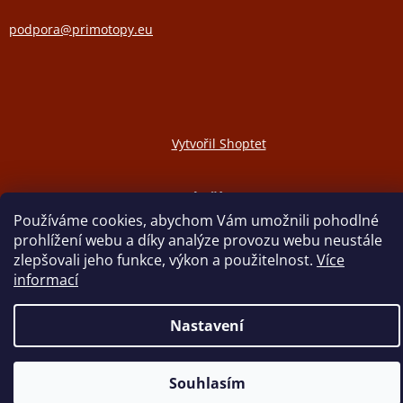
podpora@primotopy.eu
Vytvořil Shoptet
Copyright 2026
ELEKTRICKÉ PŘÍMOTOPY
. Všechna práva
vyhrazena.
Používáme cookies, abychom Vám umožnili pohodlné
prohlížení webu a díky analýze provozu webu neustále
zlepšovali jeho funkce, výkon a použitelnost.
Více
informací
Nastavení
Souhlasím