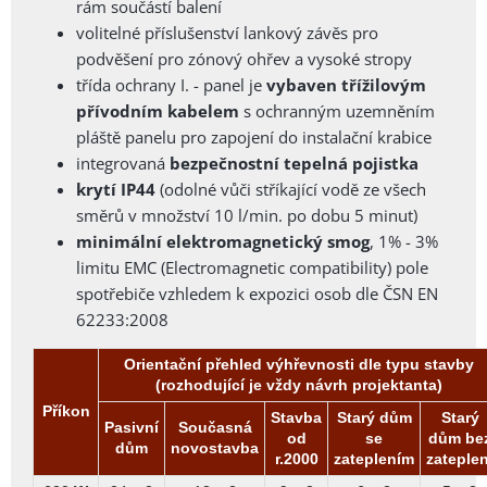
rám součástí balení
volitelné příslušenství lankový závěs pro
podvěšení pro zónový ohřev a vysoké stropy
třída ochrany I. - panel je
vybaven třížilovým
přívodním kabelem
s ochranným uzemněním
pláště panelu pro zapojení do instalační krabice
integrovaná
bezpečnostní tepelná pojistka
krytí IP44
(odolné vůči stříkající vodě ze všech
směrů v množství 10 l/min. po dobu 5 minut)
minimální elektromagnetický smog
, 1% - 3%
limitu EMC (Electromagnetic compatibility) pole
spotřebiče vzhledem k expozici osob dle ČSN EN
62233:2008
Orientační přehled výhřevnosti dle typu stavby
(rozhodující je vždy návrh projektanta)
Příkon
Stavba
Starý dům
Starý
Pasivní
Současná
od
se
dům be
dům
novostavba
r.2000
zateplením
zateplen