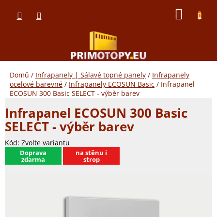
Přejít
NÁKUP
na
obsah
KOŠÍK
Domů
/
Infrapanely | Sálavé topné panely
/
Infrapanely
ocelové barevné
/
Infrapanely ECOSUN Basic
/
Infrapanel
ECOSUN 300 Basic SELECT - výběr barev
Infrapanel ECOSUN 300 Basic
SELECT - výběr barev
Kód:
Zvolte variantu
​Doprava
na stěnu i
zdarma
strop