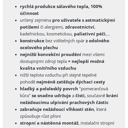
rychlá produkce sálavého tepla, 100%
účinnost
určený zejména
pro uživatele s astmatickými
potížemi
či alergiemi,
zdravotnictví
,
kadeřnickou, kosmetickou,
paliativní péči
,...
konstrukce
bez viditelných spár
z odolného
ocelového plechu
nejnižší konvekční proudění
mezi všemi
dostupnými zdroji tepla
= nejlepší možná
kvalita vnitřního vzduchu
nižší teplota vzduchu při stejné tepelné
pohodě
nejméně zatěžuje dýchací cesty
hladký a pololesklý povrch
"pomerančová
kůra"
se snadno
udržuje
a
čistí,
současně
brání
nežádoucímu ulpívání prachových částic
zabraňuje nežádoucí vlhkosti stěn
, která
způsobuje růst plísní
stropní a nástěnná montáž
, instalační stropní