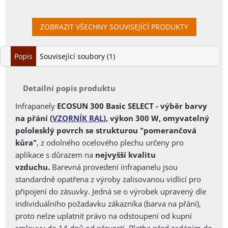
ZOBRAZIT VŠECHNY SOUVISEJÍCÍ PRODUKTY
Popis
Související soubory (1)
Detailní popis produktu
Infrapanely
ECOSUN 300 Basic SELECT - výběr barvy
na přání (
VZORNÍK RAL
), výkon 300 W, omyvatelný
pololesklý povrch se strukturou "pomerančová
kůra"
, z odolného ocelového plechu určeny pro
aplikace s důrazem na
nejvyšší kvalitu
vzduchu.
Barevná provedení infrapanelu jsou
standardně opatřena z výroby zalisovanou vidlicí pro
připojení do zásuvky.
Jedná se o výrobek upravený dle
individuálního požadavku zákazníka (barva na přání),
proto nelze uplatnit právo na odstoupení od kupní