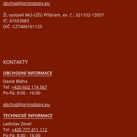
obchod@primotopy.eu
ŽL vystavil MÚ-OŽÚ Příbram, ev. č.: 321102-13557
IČ: 61653683
DIČ: CZ7406161125
KONTAKTY
OBCHODNÍ INFORMACE
David Bláha
Tel:
+420 602 174 567
Po-Pá: 8:00 - 16:00
obchod@primotopy.eu
TECHNICKÉ INFORMACE
Ladislav Zevel
Tel:
+420 777 411 112
Po-Pá: 8:00 - 16:00