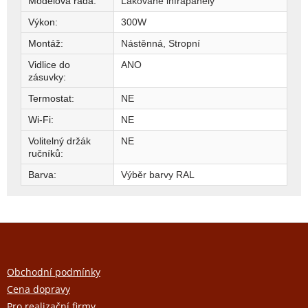
Modelová řada
:
Lakované infrapanely
Výkon
:
300W
Montáž
:
Nástěnná, Stropní
Vidlice do
ANO
zásuvky
:
Termostat
:
NE
Wi-Fi
:
NE
Volitelný držák
NE
ručníků
:
Barva
:
Výběr barvy RAL
Z
á
p
a
Obchodní podmínky
t
Cena dopravy
í
Pro realizační firmy