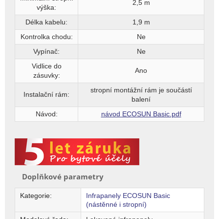
2,5 m
výška:
Délka kabelu:
1,9 m
Kontrolka chodu:
Ne
Vypínač:
Ne
Vidlice do
Ano
zásuvky:
stropní montážní rám je součástí
Instalační rám:
balení
Návod:
návod ECOSUN Basic.pdf
Doplňkové parametry
Kategorie
:
Infrapanely ECOSUN Basic
(nástěnné i stropní)