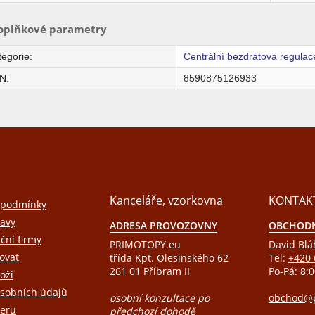
oplňkové parametry
tegorie
:
Centrální bezdrátová regulac
N
:
8590875126933
Kanceláře, vzorkovna
KONTAK
 podmínky
avy
ADRESA PROVOZOVNY
OBCHODN
ační firmy
PRIMOTOPY.eu
David Blá
ovat
třída Kpt. Olesinského 62
Tel:
+420 
261 01 Příbram II
Po-Pá: 8:0
oží
sobních údajů
osobní konzultace po
obchod@p
eru
předchozí dohodě