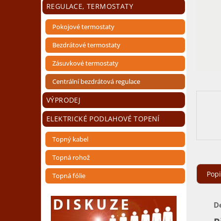
n
REGULACE, TERMOSTATY
e
l
Pokojové termostaty
Bezdrátové termostaty
Zásuvkové termostaty
Centrální bezdrátová regulace
VÝPRODEJ
ELEKTRICKÉ PODLAHOVÉ TOPENÍ
Topný kabel
Topná rohož
Popi
Topná fólie
D