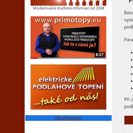
P
Moderovaná studnice informací od 2008
Bezd
vytá
podl
Par
Při 
podl
FB přímotopy