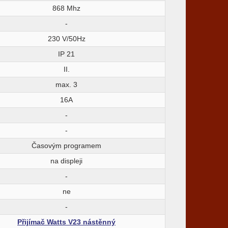
868 Mhz
-
230 V/50Hz
IP 21
II.
max. 3
16A
-
-
Časovým programem
na displeji
-
ne
-
Přijímač Watts V23 nástěnný