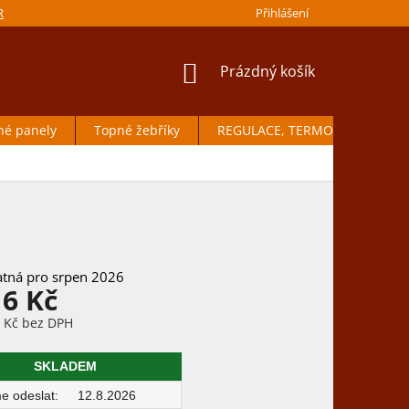
IRMY
JAK REKLAMOVAT
VRÁCENÍ ZBOŽÍ
Přihlášení
OCHRANA OSOBN
NÁKUPNÍ
Prázdný košík
KOŠÍK
né panely
Topné žebříky
REGULACE, TERMOSTATY
16 Kč
5 Kč bez DPH
SKLADEM
12.8.2026