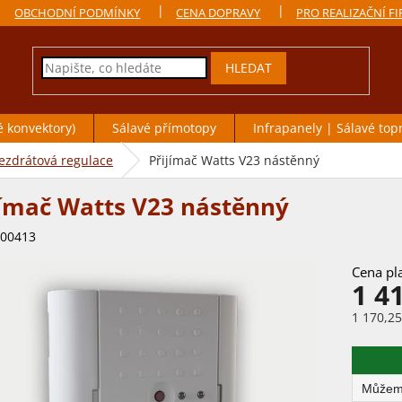
OBCHODNÍ PODMÍNKY
CENA DOPRAVY
PRO REALIZAČNÍ F
HLEDAT
é konvektory)
Sálavé přímotopy
Infrapanely | Sálavé top
ezdrátová regulace
Přijímač Watts V23 nástěnný
jímač Watts V23 nástěnný
00413
1 4
1 170,2
Měrná
cena: