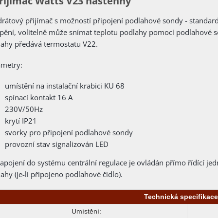
řijímač Watts V23 nástěnný
rátový přijímač s možností připojení podlahové sondy - standard
pění, volitelně může snímat teplotu podlahy pomocí podlahové son
ahy předává termostatu V22.
ametry:
umístění na instalační krabici KU 68
spínací kontakt 16 A
230V/50Hz
krytí IP21
svorky pro připojení podlahové sondy
provozní stav signalizován LED
zapojení do systému centrální regulace je ovládán přímo řídící je
ahy (je-li připojeno podlahové čidlo).
Technická specifikace
Umístění: