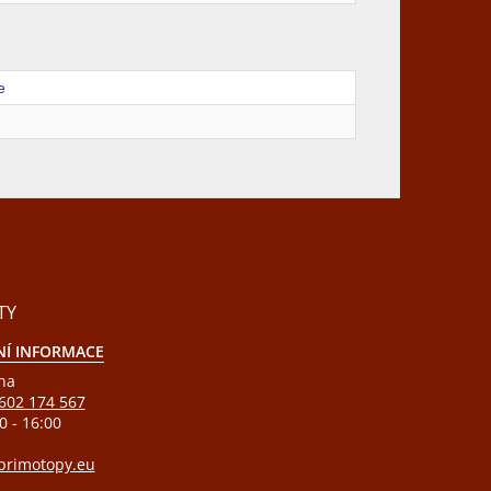
e
TY
Í INFORMACE
ha
602 174 567
0 - 16:00
rimotopy.eu