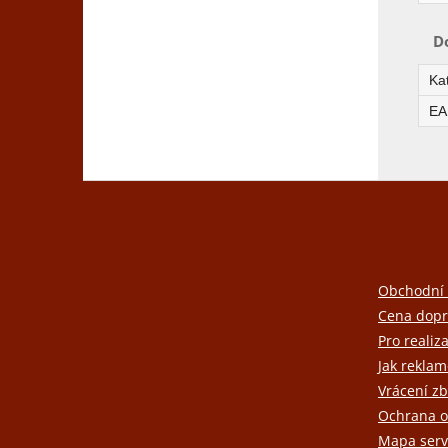
D
Ka
EA
Z
á
p
a
t
Obchodní
í
Cena dopr
Pro realiz
Jak reklam
Vrácení zb
Ochrana o
Mapa serv