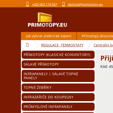
Přejít
+420 602 174 567
obchod@primotopy.eu
na
obsah
Jak vybrat elektrické topení
Přímotopy (klasick
Domů
REGULACE, TERMOSTATY
Centrální b
P
Přeskočit
PŘÍMOTOPY (KLASICKÉ KONVEKTORY)
Při
o
kategorie
s
SÁLAVÉ PŘÍMOTOPY
Kód:
45
t
r
INFRAPANELY | SÁLAVÉ TOPNÉ
PANELY
a
n
TOPNÉ ŽEBŘÍKY
n
í
INFRAZÁŘIČE DO KOUPELNY
p
PRŮMYSLOVÉ INFRAPANELY
a