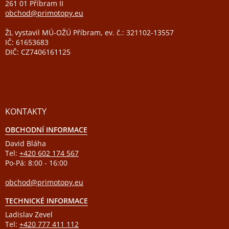
261 01 Příbram II
obchod@primotopy.eu
ŽL vystavil MÚ-OŽÚ Příbram, ev. č.: 321102-13557
IČ: 61653683
DIČ: CZ7406161125
KONTAKTY
OBCHODNÍ INFORMACE
David Bláha
Tel:
+420 602 174 567
Po-Pá: 8:00 - 16:00
obchod@primotopy.eu
TECHNICKÉ INFORMACE
Ladislav Zevel
Tel:
+420 777 411 112