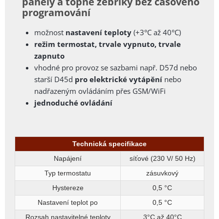
panely a topné žebříky bez časového
programování
možnost
nastavení teploty
(+3°C až 40°C)
režim termostat, trvale vypnuto, trvale
zapnuto
vhodné pro provoz se sazbami
např. D57d nebo
starší D45d
pro elektrické vytápění
nebo
nadřazeným ovládáním přes GSM/WiFi
jednoduché ovládání
Technická specifikace
Napájení
síťové (230 V/ 50 Hz)
Typ termostatu
zásuvkový
Hystereze
0,5 °C
Nastavení teplot po
0,5 °C
Rozsah nastavitelné teploty
3°C až 40°C