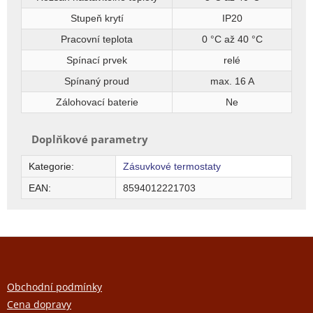
Stupeň krytí
IP20
Pracovní teplota
0 °C až 40 °C
Spínací prvek
relé
Spínaný proud
max. 16 A
Zálohovací baterie
Ne
Doplňkové parametry
Kategorie
:
Zásuvkové termostaty
EAN
:
8594012221703
Z
á
p
a
Obchodní podmínky
t
Cena dopravy