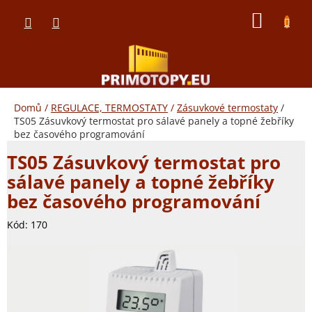
Přejít
NÁKUP
na
obsah
KOŠÍK
Domů
/
REGULACE, TERMOSTATY
/
Zásuvkové termostaty
/
TS05 Zásuvkový termostat pro sálavé panely a topné žebříky
bez časového programování
TS05 Zásuvkový termostat pro
sálavé panely a topné žebříky
bez časového programování
Kód:
170