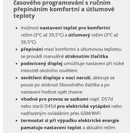
časového programování s ručním
přepínáním komfortní a útlumové
teploty
možnost
nastavení teplot pro komfortní
režim (3°C až 39,5°C) a
útlumový
režim (3°C až
39,5°C)
přepínání
mezi komfortní a útlumovou teplotou
se provádí manuálně
stisknutím tlačítka
podsvícený displej
umožňuje nastavení při nízké
intenzitě okolního osvětlení
osvětlení displeje v noci neruší
, aktivuje se
pouze po stisknutí libovolného tlačítka a po
nastavení hodnot opět zhasne
vhodné pro provoz se sazbami
např. D57d
nebo starší D45d
pro elektrické vytápění
nebo
nadřazeným ovládáním přes GSM/WiFi
termostat si při výpadku elektrické energie
pamatuje nastavení teplot
a aktuální režim