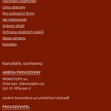
a
Obchodní podmínky
t
Cena dopravy
í
Pro realizační firmy
Jak reklamovat
Vrácení zboží
Ochrana osobních údajů
Mapa serveru
Kontakty
Kanceláře, vzorkovna
ADRESA PROVOZOVNY
PRIMOTOPY.eu
třída Kpt. Olesinského 62
261 01 Příbram II
osobní konzultace po předchozí dohodě
PROVOZOVATEL