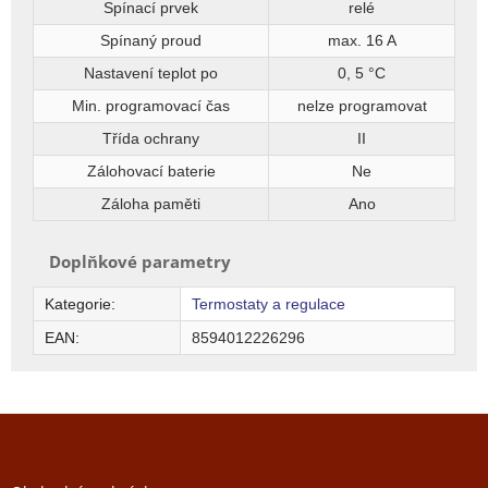
Spínací prvek
relé
Spínaný proud
max. 16 A
Nastavení teplot po
0, 5 °C
Min. programovací čas
nelze programovat
Třída ochrany
II
Zálohovací baterie
Ne
Záloha paměti
Ano
Doplňkové parametry
Kategorie
:
Termostaty a regulace
EAN
:
8594012226296
Z
á
p