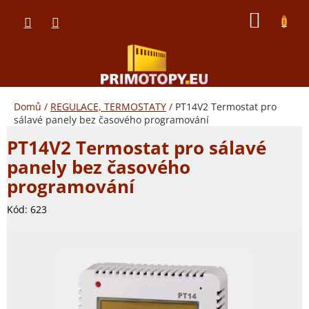
Přejít
NÁKUP
na
obsah
KOŠÍK
Domů
/
REGULACE, TERMOSTATY
/
PT14V2 Termostat pro
sálavé panely bez časového programování
PT14V2 Termostat pro sálavé
panely bez časového
programování
Kód:
623