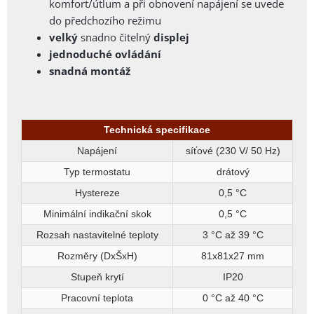
komfort/útlum a při obnovení napájení se uvede
do předchozího režimu
velký
snadno čitelný
displej
jednoduché ovládání
snadná montáž
Technická specifikace
Napájení
síťové (230 V/ 50 Hz)
Typ termostatu
drátový
Hystereze
0,5 °C
Minimální indikační skok
0,5 °C
Rozsah nastavitelné teploty
3 °C až 39 °C
Rozměry (DxŠxH)
81x81x27 mm
Stupeň krytí
IP20
Pracovní teplota
0 °C až 40 °C