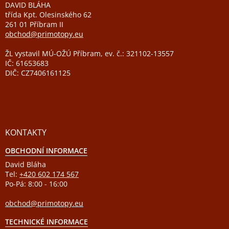
DAVID BLÁHA
třída Kpt. Olesinského 62
261 01 Příbram II
obchod@primotopy.eu
ŽL vystavil MÚ-OŽÚ Příbram, ev. č.: 321102-13557
IČ: 61653683
DIČ: CZ7406161125
KONTAKTY
OBCHODNÍ INFORMACE
David Bláha
Tel:
+420 602 174 567
Po-Pá: 8:00 - 16:00
obchod@primotopy.eu
TECHNICKÉ INFORMACE