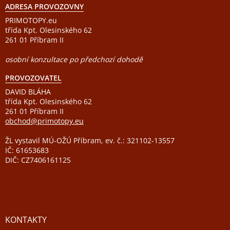
ADRESA PROVOZOVNY
PRIMOTOPY.eu
třída Kpt. Olesinského 62
261 01 Příbram II
osobní konzultace po předchozí dohodě
PROVOZOVATEL
DAVID BLÁHA
třída Kpt. Olesinského 62
261 01 Příbram II
obchod@primotopy.eu
ŽL vystavil MÚ-OŽÚ Příbram, ev. č.: 321102-13557
IČ: 61653683
DIČ: CZ7406161125
KONTAKTY