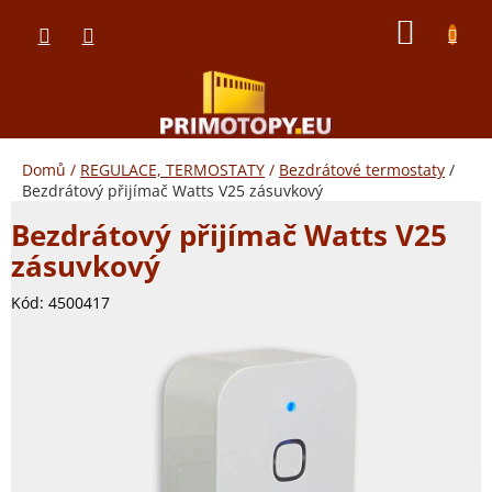
Přejít
NÁKUP
na
obsah
KOŠÍK
Domů
/
REGULACE, TERMOSTATY
/
Bezdrátové termostaty
/
Bezdrátový přijímač Watts V25 zásuvkový
Bezdrátový přijímač Watts V25
zásuvkový
Kód:
4500417