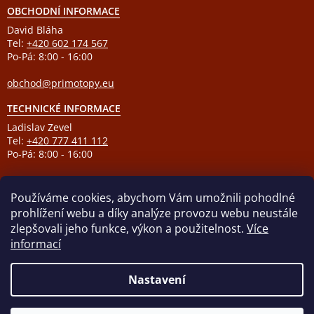
OBCHODNÍ INFORMACE
David Bláha
Tel:
+420 602 174 567
Po-Pá: 8:00 - 16:00
obchod@primotopy.eu
TECHNICKÉ INFORMACE
Ladislav Zevel
Tel:
+420 777 411 112
Po-Pá: 8:00 - 16:00
podpora@primotopy.eu
Používáme cookies, abychom Vám umožnili pohodlné
prohlížení webu a díky analýze provozu webu neustále
zlepšovali jeho funkce, výkon a použitelnost.
Více
informací
Vytvořil Shoptet
Nastavení
Copyright 2026
ELEKTRICKÉ PŘÍMOTOPY
. Všechna práva