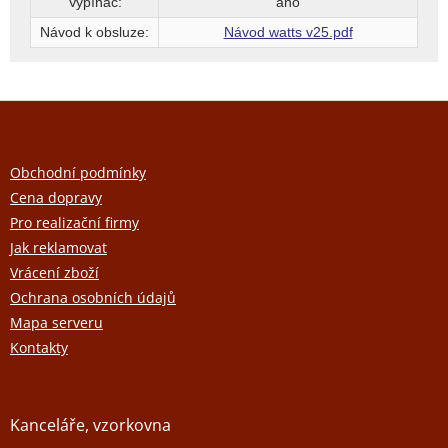
Vypínač:
ano
Návod k obsluze:
Návod watts v25.pdf
Z
á
p
a
Obchodní podmínky
t
Cena dopravy
í
Pro realizační firmy
Jak reklamovat
Vrácení zboží
Ochrana osobních údajů
Mapa serveru
Kontakty
Kanceláře, vzorkovna