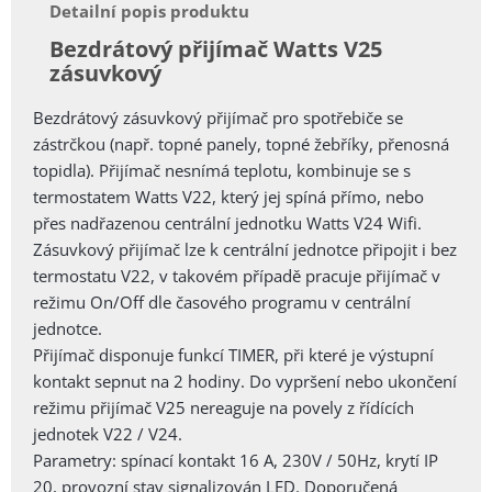
Detailní popis produktu
Bezdrátový přijímač Watts V25
zásuvkový
Bezdrátový zásuvkový přijímač pro spotřebiče se
zástrčkou (např. topné panely, topné žebříky, přenosná
topidla). Přijímač nesnímá teplotu, kombinuje se s
termostatem Watts V22, který jej spíná přímo, nebo
přes nadřazenou centrální jednotku Watts V24 Wifi.
Zásuvkový přijímač lze k centrální jednotce připojit i bez
termostatu V22, v takovém případě pracuje přijímač v
režimu On/Off dle časového programu v centrální
jednotce.
Přijímač disponuje funkcí TIMER, při které je výstupní
kontakt sepnut na 2 hodiny. Do vypršení nebo ukončení
režimu přijímač V25 nereaguje na povely z řídících
jednotek V22 / V24.
Parametry: spínací kontakt 16 A, 230V / 50Hz, krytí IP
20, provozní stav signalizován LED. Doporučená