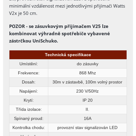
minimální vzdálenost mezi jednotlivými přijímači Watts
V2x je 50 cm.
POZOR - se zásuvkovým přijímačem V25 lze
kombinovat výhradně spotřebiče vybavené
zástrčkou UniSchuko.
Technická specifikace
Umístění:
do zásuvky
Frekvence:
868 Mhz
Dosah:
30m v zástavbě, 100m volný prostor
Napájení:
230 V/50Hz
Krytí:
IP 20
Třída izolace:
II.
Spínaný proud:
16A
Kontrolka chodu:
provozní stav signalizován LED