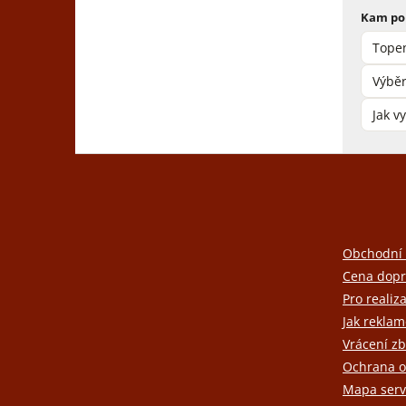
Kam po
Topen
Výběr
Jak v
Z
á
p
a
t
Obchodní
í
Cena dopr
Pro realiz
Jak reklam
Vrácení zb
Ochrana o
Mapa serv