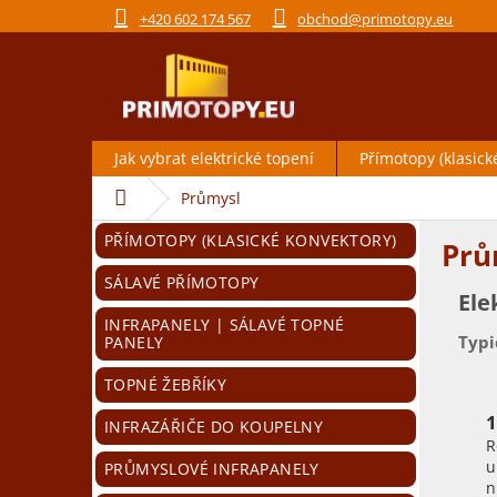
Přejít
+420 602 174 567
obchod@primotopy.eu
na
obsah
Jak vybrat elektrické topení
Přímotopy (klasick
Domů
Průmysl
P
Přeskočit
PŘÍMOTOPY (KLASICKÉ KONVEKTORY)
Prů
o
kategorie
s
SÁLAVÉ PŘÍMOTOPY
Ele
t
r
INFRAPANELY | SÁLAVÉ TOPNÉ
Typi
PANELY
a
n
TOPNÉ ŽEBŘÍKY
n
1
í
INFRAZÁŘIČE DO KOUPELNY
R
p
u
PRŮMYSLOVÉ INFRAPANELY
a
n