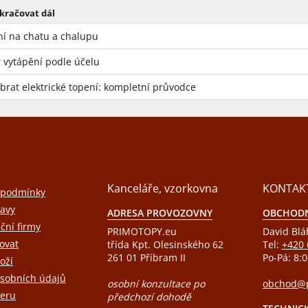
kračovat dál
í na chatu a chalupu
 vytápění podle účelu
ybrat elektrické topení: kompletní průvodce
Kanceláře, vzorkovna
KONTAK
 podmínky
avy
ADRESA PROVOZOVNY
OBCHODN
ační firmy
PRIMOTOPY.eu
David Blá
ovat
třída Kpt. Olesinského 62
Tel:
+420 
261 01 Příbram II
Po-Pá: 8:0
oží
sobních údajů
osobní konzultace po
obchod@p
eru
předchozí dohodě