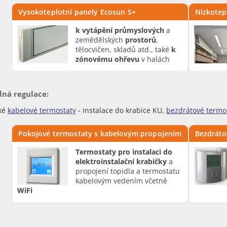
Vysokoteplotní panely Ecosun S+
Nízkotep
k vytápění průmyslových
a
zemědělských
prostorů
,
tělocvičen, skladů atd., také
k
zónovému ohřevu
v halách
ná regulace:
cké
kabelové termostaty
- instalace do krabice KU,
bezdrátové termo
Pokojové termostaty s kabelovým propojením
Bezdráto
Termostaty pro instalaci do
elektroinstalační krabičky
a
propojení topidla a termostatu
kabelovým vedením včetně
WiFi