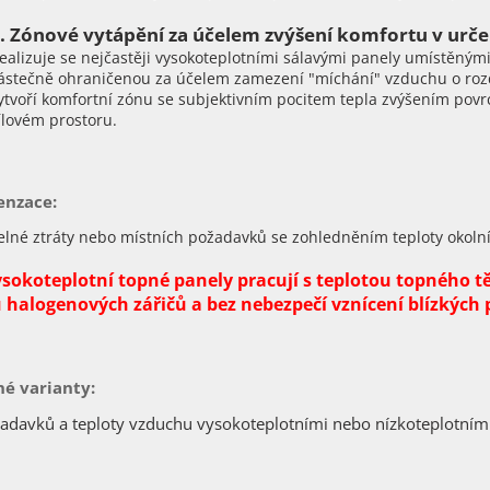
. Zónové vytápění za účelem zvýšení komfortu v urče
ealizuje se nejčastěji vysokoteplotními sálavými panely umístěný
ástečně ohraničenou za účelem zamezení "míchání" vzduchu o rozd
ytvoří komfortní zónu se subjektivním pocitem tepla zvýšením povr
ílovém prostoru.
nzace:
elné ztráty nebo místních požadavků se zohledněním teploty okol
ysokoteplotní topné panely pracují s teplotou topného těl
 halogenových zářičů a bez nebezpečí vznícení blízkých
é varianty:
žadavků a teploty vzduchu vysokoteplotními nebo nízkoteplotními