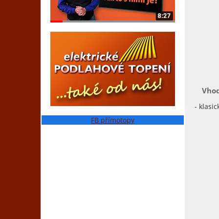
Vhod
- klasi
FB přímotopy