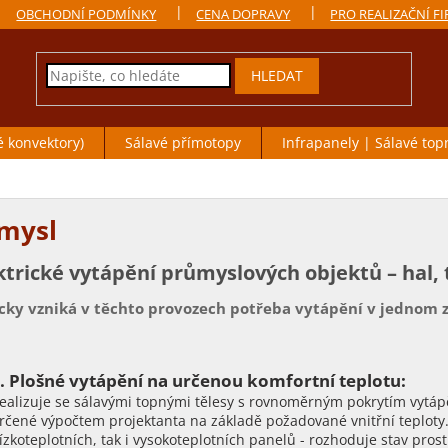
OBCHODNÍ PODMÍNKY
CENA DOPRAVY
PRO REALIZAČNÍ F
HLEDAT
é konvektory)
Sálavé přímotopy
Infrapanely | Sálavé top
mysl
ktrické vytápění průmyslových objektů – hal, t
cky vzniká v těchto provozech potřeba vytápění v jednom 
. Plošné vytápění na určenou komfortní teplotu:
ealizuje se sálavými topnými tělesy s rovnoměrným pokrytím vytá
rčené výpočtem projektanta na základě požadované vnitřní teploty. 
ízkoteplotních, tak i vysokoteplotních panelů - rozhoduje stav prost