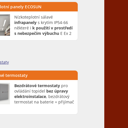
lotní panely ECOSUN
Nízkoteplotní sálavé
infrapanely
s krytím IP54-66
některé i
k použití v prostředí
s nebezpečím výbuchu
E Ex 2
staty
vé termostaty
Bezdrátové termostaty
pro
ovládání topidel
bez úpravy
elektroinstalace
, bezdrátový
termostat na baterie + přijímač