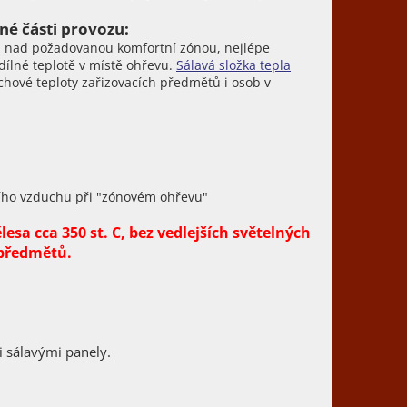
né části provozu:
mi nad požadovanou komfortní zónou, nejlépe
ílné teplotě v místě ohřevu.
Sálavá složka tepla
chové teploty zařizovacích předmětů i osob v
ního vzduchu při "zónovém ohřevu"
esa cca 350 st. C, bez vedlejších světelných
 předmětů.
 sálavými panely.