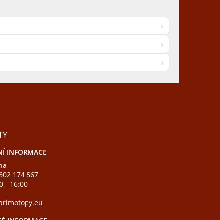
›
›
›
TY
Í INFORMACE
ha
602 174 567
0 - 16:00
rimotopy.eu