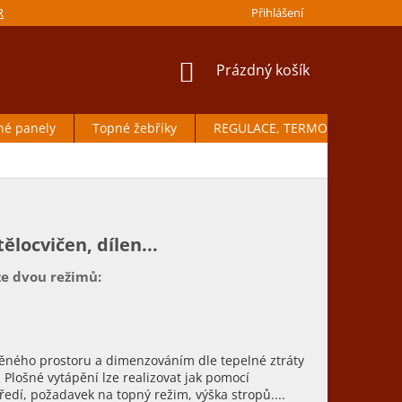
IRMY
JAK REKLAMOVAT
VRÁCENÍ ZBOŽÍ
Přihlášení
OCHRANA OSOBN
NÁKUPNÍ
Prázdný košík
KOŠÍK
né panely
Topné žebříky
REGULACE, TERMOSTATY
ělocvičen, dílen...
ze dvou režimů:
pěného prostoru a dimenzováním dle tepelné ztráty
Plošné vytápění lze realizovat jak pomocí
ředí, požadavek na topný režim, výška stropů....