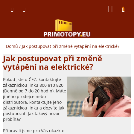
Přejít
NÁKUP
na
obsah
KOŠÍK
Domů
/
Jak postupovat při změně vytápění na elektrické?
Jak postupovat při změně
vytápění na elektrické?
Pokud jste u ČEZ, kontaktujte
zákaznickou linku 800 810 820
(Denně od 7 do 20 hodin). Máte
jiného prodejce nebo
distributora, kontaktujte jeho
zákaznickou linku a dozvíte jak
postupovat. Jak takový hovor
probíhá?
Připravili jsme pro Vás ukázku: