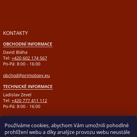
KONTAKTY
OBCHODNÍ INFORMACE
David Bláha
Tel:
+420 602 174 567
Po-Pá: 8:00 - 16:00
obchod@primotopy.eu
TECHNICKÉ INFORMACE
Ladislav Zevel
Tel:
+420 777 411 112
Po-Pá: 8:00 - 16:00
podpora@primotopy.eu
Používáme cookies, abychom Vám umožnili pohodlné
prohlížení webu a díky analýze provozu webu neustále