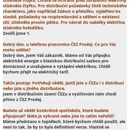
stiskněte trojku. Chcete se ochránit před zdražením elektřiny
stiskněte čtyřku. Pro distribuční požadavky čistě technického
charakteru, jako například žádost o přeložku, vyjádření ke
stavbě, požadavky na rozplombování a sdělení o existenci
sítí, stiskněte prosím pětku. Pro návrat do nabídky elektřina
stiskněte hvězdičku.
Zvolili jsme 1.
Dobrý den, u telefonu pracovnice ČEZ Prodej. Co pro Vás
mohu udělat?
Dobrý den, jsem Váš zákazník. Máme od Vás přípojku
elektrické energie s klasickou distribuční sazbou pro
domácnost a uvažujeme o vytápění elektrikou. Chtěli
bychom přejít na elektrický tarif.
Takže postup: Potřebuji vědět, jestli jste u ČEZu i s distribucí
nebo jste u jiného distributora.
Jsem v distribučním území ČEZu a vyúčtování nám chodí
přímo z ČEZ Prodej.
Budete už vědět konkrétně spotřebiče, které budete
připojovat? Máte je vybrané nebo jste to zatím neřešili?
Máme představu o topidlech, které bychom chtěli použít, ale
není to tak, že by to byla definitivní verze. Vlastně se