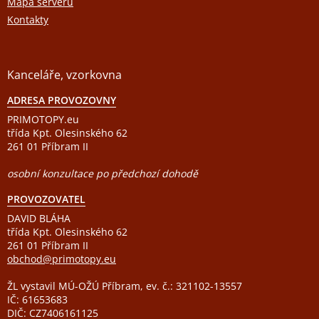
Mapa serveru
Kontakty
Kanceláře, vzorkovna
ADRESA PROVOZOVNY
PRIMOTOPY.eu
třída Kpt. Olesinského 62
261 01 Příbram II
osobní konzultace po předchozí dohodě
PROVOZOVATEL
DAVID BLÁHA
třída Kpt. Olesinského 62
261 01 Příbram II
obchod@primotopy.eu
ŽL vystavil MÚ-OŽÚ Příbram, ev. č.: 321102-13557
IČ: 61653683
DIČ: CZ7406161125