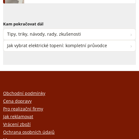
Kam pokračovat dál
›
Tipy, triky, návody, rady, zkušenosti
›
Jak vybrat elektrické topení: kompletní průvodce
Z
á
p
a
Obchodní podmínky
t
Cena dopravy
í
Pro realizační firmy
Jak reklamovat
Vrácení zboží
Ochrana osobních údajů