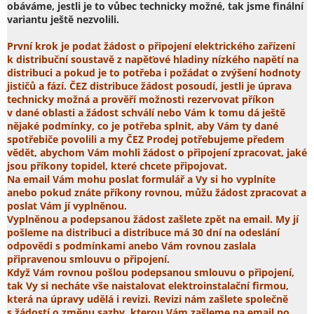
obáváme, jestli je to vůbec technicky možné, tak jsme finální
variantu ještě nezvolili.
První krok je podat žádost o připojení elektrického zařízení
k distribuční soustavě z napěťové hladiny nízkého napětí na
distribuci a pokud je to potřeba i požádat o zvýšení hodnoty
jističů a fází. ČEZ distribuce žádost posoudí, jestli je úprava
technicky možná a prověří možnosti rezervovat příkon
v dané oblasti a žádost schválí nebo Vám k tomu dá ještě
nějaké podmínky, co je potřeba splnit, aby Vám ty dané
spotřebiče povolili a my ČEZ Prodej potřebujeme předem
vědět, abychom Vám mohli žádost o připojení zpracovat, jaké
jsou příkony topidel, které chcete připojovat.
Na email Vám mohu poslat formulář a Vy si ho vyplníte
anebo pokud znáte příkony rovnou, můžu žádost zpracovat a
poslat Vám jí vyplněnou.
Vyplněnou a podepsanou žádost zašlete zpět na email. My jí
pošleme na distribuci a distribuce má 30 dní na odeslání
odpovědi s podmínkami anebo Vám rovnou zaslala
připravenou smlouvu o připojení.
Když Vám rovnou pošlou podepsanou smlouvu o připojení,
tak Vy si necháte vše naistalovat elektroinstalační firmou,
která na úpravy udělá i revizi. Revizi nám zašlete společně
s žádostí o změnu sazby, kterou Vám zašleme na email po