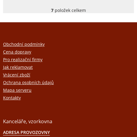
7
položek celkem
O
v
l
Z
á
á
d
a
p
c
a
Obchodní podmínky
í
t
p
Cena dopravy
r
í
Pro realizační firmy
v
k
Jak reklamovat
y
Vrácení zboží
v
ý
Ochrana osobních údajů
p
Mapa serveru
i
s
Kontakty
u
Kanceláře, vzorkovna
ADRESA PROVOZOVNY