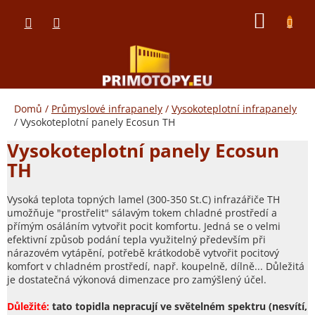
Přejít
NÁKUP
na
obsah
KOŠÍK
Domů
/
Průmyslové infrapanely
/
Vysokoteplotní infrapanely
/
Vysokoteplotní panely Ecosun TH
Vysokoteplotní panely Ecosun
TH
Vysoká teplota topných lamel (300-350 St.C) infrazářiče TH
umožňuje "prostřelit" sálavým tokem chladné prostředí a
přímým osáláním vytvořit pocit komfortu. Jedná se o velmi
efektivní způsob podání tepla využitelný především při
nárazovém vytápění, potřebě krátkodobě vytvořit pocitový
komfort v chladném prostředí, např. koupelně, dílně... Důležitá
je dostatečná výkonová dimenzace pro zamýšlený účel.
Důležité:
tato topidla nepracují ve světelném spektru (nesvítí,