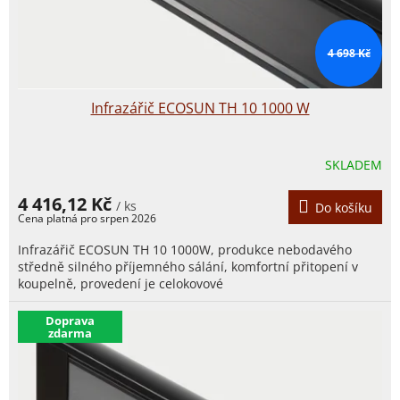
k
t
ů
4 698 Kč
Infrazářič ECOSUN TH 10 1000 W
SKLADEM
4 416,12 Kč
/ ks
Do košíku
Infrazářič ECOSUN TH 10 1000W, produkce nebodavého
středně silného příjemného sálání, komfortní přitopení v
koupelně, provedení je celokovové
​Doprava
zdarma