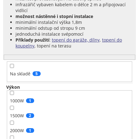
infrazářič vybaven kabelem o délce 2 m a připojovací
vidlicí
možnost nástěnné i stopní instalace
minimální instalační výška 1,8m
minimální odstup od stropu 9 cm
jednoduchá instalace svépomocí
Příklady použití
:
topení do garáže, dílny
,
topení do
koupelny
, topení na terasu
Na skladě
5
Výkon
1000W
1
1500W
2
2000W
1