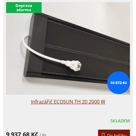
​Doprava
zdarma
10 572 Kč
Infrazářič ECOSUN TH 20 2000 W
SKLADEM
9 937,68 Kč
/ ks
Do košíku