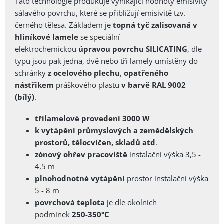
Tato technologie produkuje vynikající hodnoty emisivity
sálavého povrchu, které se přibližují emisivitě tzv.
černého tělesa. Základem je
topná tyč zalisovaná v
hliníkové lamele
se speciální
elektrochemickou
úpravou povrchu SILICATING
, dle
typu jsou pak jedna, dvě nebo tři lamely umístěny do
schránky
z ocelového plechu
,
opatřeného
nástřikem
práškového plastu
v barvě RAL 9002
(bílý)
.
třílamelové provedení 3000 W
k vytápění průmyslových a zemědělských
prostorů, tělocvičen, skladů atd
.
zónový ohřev pracoviště
instalační výška 3,5 -
4,5 m
plnohodnotné vytápění
prostor instalační výška
5 - 8 m
povrchová teplota
je dle okolních
podmínek
250-350°C