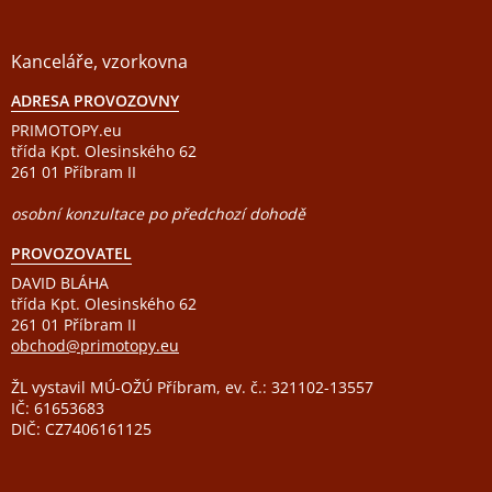
Kanceláře, vzorkovna
ADRESA PROVOZOVNY
PRIMOTOPY.eu
třída Kpt. Olesinského 62
261 01 Příbram II
osobní konzultace po předchozí dohodě
PROVOZOVATEL
DAVID BLÁHA
třída Kpt. Olesinského 62
261 01 Příbram II
obchod@primotopy.eu
ŽL vystavil MÚ-OŽÚ Příbram, ev. č.: 321102-13557
IČ: 61653683
DIČ: CZ7406161125