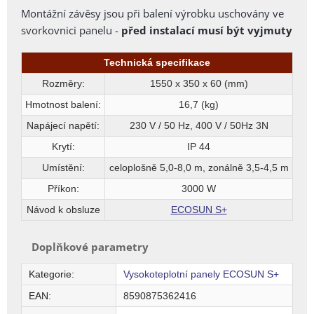
Montážní závěsy jsou při balení výrobku uschovány ve
svorkovnici panelu -
před instalací musí být vyjmuty
Technická specifikace
Rozměry:
1550 x 350 x 60 (mm)
Hmotnost balení:
16,7 (kg)
Napájecí napětí:
230 V / 50 Hz, 400 V / 50Hz 3N
Krytí:
IP 44
Umístění:
celoplošně 5,0-8,0 m, zonálně 3,5-4,5 m
Příkon:
3000 W
Návod k obsluze
ECOSUN S+
Doplňkové parametry
Kategorie
:
Vysokoteplotní panely ECOSUN S+
EAN
:
8590875362416