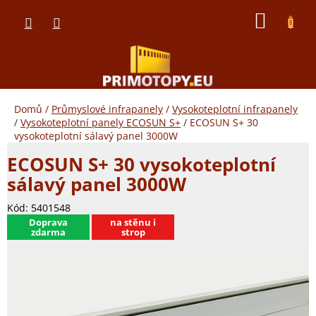
Přejít
NÁKUP
na
obsah
KOŠÍK
Domů
/
Průmyslové infrapanely
/
Vysokoteplotní infrapanely
/
Vysokoteplotní panely ECOSUN S+
/
ECOSUN S+ 30
vysokoteplotní sálavý panel 3000W
ECOSUN S+ 30 vysokoteplotní
sálavý panel 3000W
Kód:
5401548
​Doprava
na stěnu i
zdarma
strop