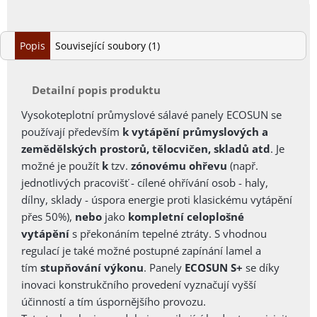
Popis
Související soubory (1)
Detailní popis produktu
Vysokoteplotní průmyslové sálavé panely ECOSUN se
používají především
k vytápění průmyslových a
zemědělských prostorů, tělocvičen, skladů atd
. Je
možné je použít
k
tzv.
zónovému ohřevu
(např.
jednotlivých pracovišť - cílené ohřívání osob - haly,
dílny, sklady - úspora energie proti klasickému vytápění
přes 50%),
nebo
jako
kompletní celoplošné
vytápění
s překonáním tepelné ztráty. S vhodnou
regulací je také možné postupné zapínání lamel a
tím
stupňování výkonu
.
Panely
ECOSUN S+
se díky
inovaci konstrukčního provedení vyznačují vyšší
účinností a tím úspornějšího provozu.