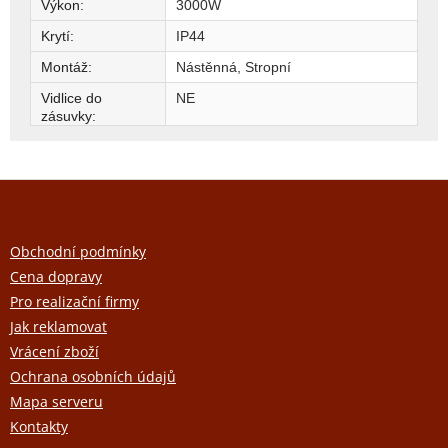
Výkon
:
3000W
Krytí
:
IP44
Montáž
:
Nástěnná, Stropní
Vidlice do
NE
zásuvky
:
Z
á
p
a
Obchodní podmínky
t
Cena dopravy
í
Pro realizační firmy
Jak reklamovat
Vrácení zboží
Ochrana osobních údajů
Mapa serveru
Kontakty