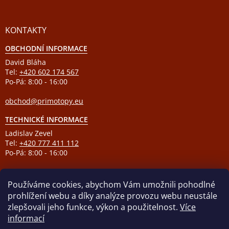
KONTAKTY
OBCHODNÍ INFORMACE
David Bláha
Tel:
+420 602 174 567
Po-Pá: 8:00 - 16:00
obchod@primotopy.eu
TECHNICKÉ INFORMACE
Ladislav Zevel
Tel:
+420 777 411 112
Po-Pá: 8:00 - 16:00
podpora@primotopy.eu
Používáme cookies, abychom Vám umožnili pohodlné
prohlížení webu a díky analýze provozu webu neustále
zlepšovali jeho funkce, výkon a použitelnost.
Více
informací