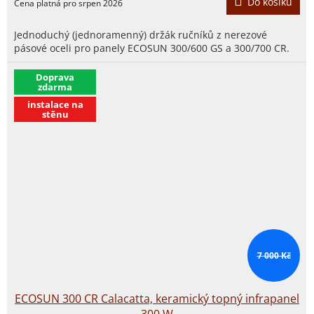
Do košíku
Jednoduchý (jednoramenný) držák ručníků z nerezové
pásové oceli pro panely ECOSUN 300/600 GS a 300/700 CR.
​Doprava
zdarma
instalace na
stěnu
7 000 Kč
ECOSUN 300 CR Calacatta, keramický topný infrapanel