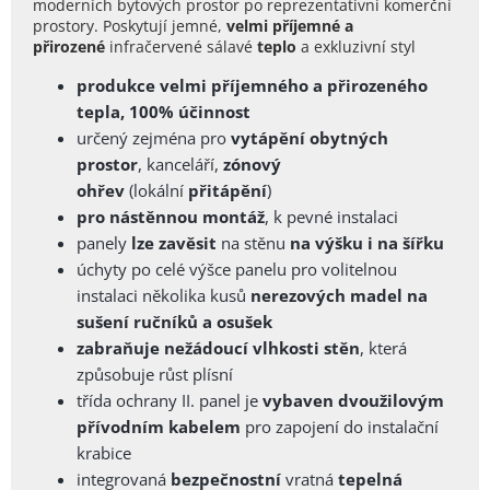
moderních bytových prostor po reprezentativní komerční
prostory. Poskytují jemné,
velmi příjemné a
přirozené
infračervené sálavé
teplo
a exkluzivní styl
produkce velmi příjemného a přirozeného
tepla, 100% účinnost
určený zejména pro
vytápění obytných
prostor
, kanceláří,
zónový
ohřev
(lokální
přitápění
)
pro nástěnnou montáž
, k pevné instalaci
panely
lze zavěsit
na stěnu
na výšku i na šířku
úchyty po celé výšce panelu pro volitelnou
instalaci několika kusů
nerezových madel na
sušení ručníků a osušek
zabraňuje nežádoucí vlhkosti stěn
, která
způsobuje růst plísní
třída ochrany II. panel je
vybaven dvoužilovým
přívodním kabelem
pro zapojení do instalační
krabice
integrovaná
bezpečnostní
vratná
tepelná