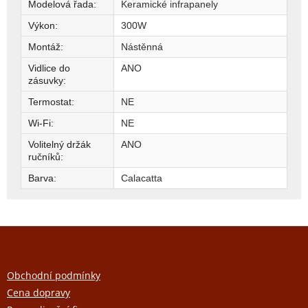
Modelová řada
:
Keramické infrapanely
Výkon
:
300W
Montáž
:
Nástěnná
Vidlice do
ANO
zásuvky
:
Termostat
:
NE
Wi-Fi
:
NE
Volitelný držák
ANO
ručníků
:
Barva
:
Calacatta
Z
á
p
a
Obchodní podmínky
t
Cena dopravy
í