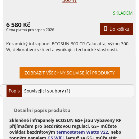
300 W
SKLADEM
6 580 Kč
Do košíku
Keramický infrapanel ECOSUN 300 CR Calacatta, výkon 300
W, dekorativní vzhled a vynikající technické vlastnosti.
ZOBRAZIT VŠECHNY SOUVISEJÍCÍ PRODUKTY
Popis
Související soubory (1)
Detailní popis produktu
Skleněné infrapanely ECOSUN GS+ jsou vybaveny RF
příjímačem pro bezdrátovou regulaci. GS+ můžete
ovládat bezdrátovým
termostatem Watts V22
, nebo
topným panelem
GS WiFi
, jemuž se GS+ může stát