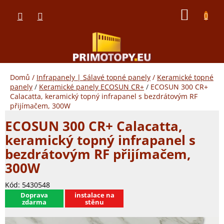
Přejít
NÁKUP
na
obsah
KOŠÍK
Domů
/
Infrapanely | Sálavé topné panely
/
Keramické topné
panely
/
Keramické panely ECOSUN CR+
/
ECOSUN 300 CR+
Calacatta, keramický topný infrapanel s bezdrátovým RF
přijímačem, 300W
ECOSUN 300 CR+ Calacatta,
keramický topný infrapanel s
bezdrátovým RF přijímačem,
300W
Kód:
5430548
​Doprava
instalace na
zdarma
stěnu