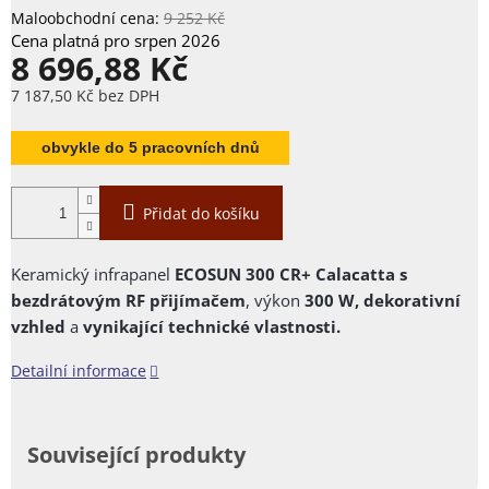
9 252 Kč
8 696,88 Kč
7 187,50 Kč bez DPH
Měrná
cena:
obvykle do 5 pracovních dnů
Přidat do košíku
Keramický infrapanel
ECOSUN 300 CR+ Calacatta s
bezdrátovým RF přijímačem
, výkon
300 W,
dekorativní
vzhled
a
vynikající technické vlastnosti.
Detailní informace
Související produkty