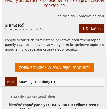
Dvojitý držák ručníků z leštěného nerezu pro ECOSUN
500/700 GR
obvykle do 5 pracovních dnů
3 813 Kč
Do košíku
Dvojitý držák ručníků z leštěné nerezové oceli změní topné
panely ECOSUN 500/700 GR v elegantní koupelnové topidlo s
mandlem pro zavěšení osušek nebo ručníků.
ZOBRAZIT VŠECHNY SOUVISEJÍCÍ PRODUKTY
Popis
Související soubory (1)
Detailní popis produktu
Skleněné
topné panely ECOSUN 500 GR Yellow-Green
o