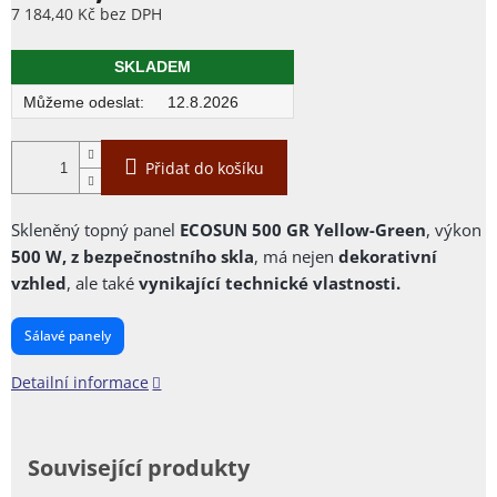
7 184,40 Kč bez DPH
Měrná
cena:
SKLADEM
12.8.2026
Přidat do košíku
Skleněný topný panel
ECOSUN 500 GR Yellow-Green
, výkon
500 W, z bezpečnostního
skla
, má nejen
dekorativní
vzhled
, ale také
vynikající technické vlastnosti.
Sálavé panely
Detailní informace
Související produkty