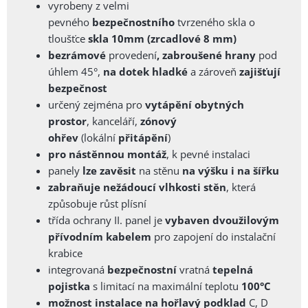
vyrobeny z velmi
pevného
bezpečnostního
tvrzeného
skla o
tloušťce
skla 10mm
(zrcadlové 8 mm)
bezrámové
provedení
, zabroušené
hrany
pod
úhlem 45°,
na dotek
hladké
a zároveň
zajišťují
bezpečnost
určený zejména pro
vytápění obytných
prostor
, kanceláří,
zónový
ohřev
(lokální
přitápění
)
pro nástěnnou montáž
, k pevné instalaci
panely
lze zavěsit
na stěnu
na výšku i na šířku
zabraňuje nežádoucí vlhkosti stěn
, která
způsobuje růst plísní
třída ochrany II. panel je
vybaven dvoužilovým
přívodním kabelem
pro zapojení do instalační
krabice
integrovaná
bezpečnostní
vratná
tepelná
pojistka
s limitací na maximální teplotu
100
°C
možnost instalace na hořlavý podklad
C, D