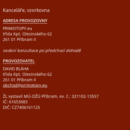
Kanceláře, vzorkovna
ADRESA PROVOZOVNY
PRIMOTOPY.eu
třída Kpt. Olesinského 62
261 01 Příbram II
osobní konzultace po předchozí dohodě
PROVOZOVATEL
DAVID BLÁHA
třída Kpt. Olesinského 62
261 01 Příbram II
obchod@primotopy.eu
ŽL vystavil MÚ-OŽÚ Příbram, ev. č.: 321102-13557
IČ: 61653683
DIČ: CZ7406161125