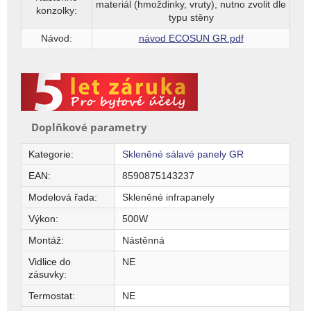
materiál
(hmoždinky, vruty), nutno zvolit dle
konzolky:
typu stěny
Návod:
návod ECOSUN GR.pdf
Doplňkové parametry
Kategorie
:
Skleněné sálavé panely GR
EAN
:
8590875143237
Modelová řada
:
Skleněné infrapanely
Výkon
:
500W
Montáž
:
Nástěnná
Vidlice do
NE
zásuvky
:
Termostat
:
NE