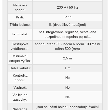
Napájecí
230 V / 50 Hz
napětí:
Krytí:
IP 44
Třída izolace:
II. (dvoužilové napájení)
bez integrované regulace, vestavěná
Termostat:
bezpečnostní tepelná pojistka
Odstupové
spodní hrana 50 / boční a horní 100 /čelní
vzdálenosti:
stěna 500 (mm)
Minimální
2,5 m
stropní výška:
Délka kabelu:
1 m
Kontrolka
Ne
chodu:
Vypínač:
Ne
Vidlice do
Ne
zásuvky:
jsou součástí balení, neobsahuje fixační
Nástěnné