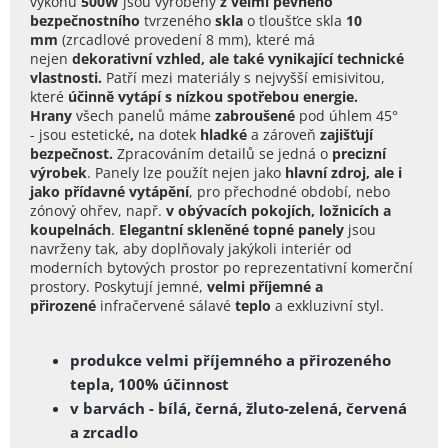
výkonu
500W
jsou
vyrobeny
z velmi pevného
bezpečnostního
tvrzeného
skla
o tloušťce skla
10
mm
(zrcadlové provedení 8 mm), které má
nejen
dekorativní vzhled, ale také vynikající technické
vlastnosti.
Patří mezi materiály s nejvyšší emisivitou,
které
účinně vytápí s nízkou spotřebou energie.
Hrany
všech panelů máme
zabroušené
pod úhlem 45°
-
jsou estetické
,
na dotek
hladké
a zároveň
zajišťují
bezpečnost
.
Zpracováním detailů se jedná o
precizní
výrobek
.
Panely lze použít nejen jako
hlavní zdroj, ale i
jako přídavné vytápění
, pro přechodné období, nebo
zónový ohřev, např.
v obývacích pokojích, ložnicích a
koupelnách
.
Elegantní skleněné topné panely
jsou
navrženy tak, aby doplňovaly jakýkoli interiér od
moderních bytových prostor po reprezentativní komerční
prostory. Poskytují jemné,
velmi příjemné a
přirozené
infračervené sálavé
teplo
a exkluzivní styl.
produkce velmi příjemného a přirozeného
tepla, 100% účinnost
v barvách - bílá, černá, žluto-zelená, červená
a zrcadlo