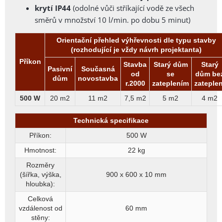
krytí IP44
(odolné vůči stříkající vodě ze všech
směrů v množství 10 l/min. po dobu 5 minut)
Orientační přehled výhřevnosti dle typu stavby
(rozhodující je vždy návrh projektanta)
Příkon
Stavba
Starý dům
Starý
Pasivní
Současná
od
se
dům be
dům
novostavba
r.2000
zateplením
zateplen
500 W
20 m2
11 m2
7,5 m2
5 m2
4 m2
Technická specifikace
Příkon:
500 W
Hmotnost:
22 kg
Rozměry
(šířka, výška,
900 x 600 x 10
mm
hloubka):
Celková
vzdálenost od
60 mm
stěny: