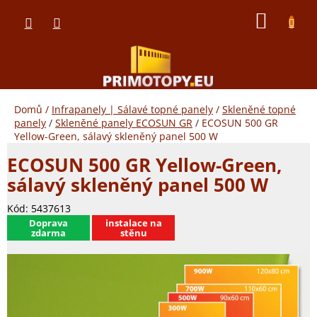
Přejít
NÁKUP
na
obsah
KOŠÍK
Domů
/
Infrapanely | Sálavé topné panely
/
Skleněné topné
panely
/
Skleněné panely ECOSUN GR
/
ECOSUN 500 GR
Yellow-Green, sálavý skleněný panel 500 W
ECOSUN 500 GR Yellow-Green,
sálavý skleněný panel 500 W
Kód:
5437613
​Doprava
instalace na
zdarma
stěnu