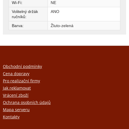
Wi-Fi
:
NE
Volitelný držák
ANO
ručníků
:
Barva
:
Žluto-zelená
Z
á
p
a
Obchodní podmínky
t
Cena dopravy
í
Pro realizační firmy
Jak reklamovat
Vrácení zboží
Ochrana osobních údajů
Mapa serveru
Kontakty