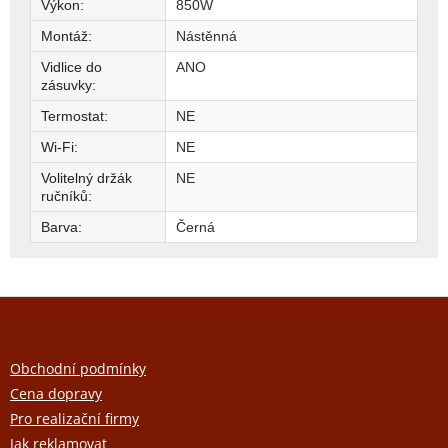
Výkon
:
850W
Montáž
:
Nástěnná
Vidlice do
ANO
zásuvky
:
Termostat
:
NE
Wi-Fi
:
NE
Volitelný držák
NE
ručníků
:
Barva
:
Černá
Z
á
p
a
Obchodní podmínky
t
Cena dopravy
í
Pro realizační firmy
Jak reklamovat