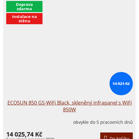
​Doprava
zdarma
instalace na
stěnu
14 921 Kč
ECOSUN 850 GS-WiFi Black, skleněný infrapanel s WiFi
850W
obvykle do 5 pracovních dnů
14 025,74 Kč
Do košíku