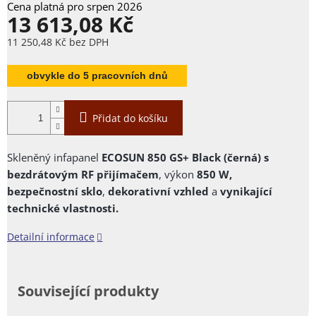
13 613,08 Kč
11 250,48 Kč bez DPH
Měrná
cena:
obvykle do 5 pracovních dnů
Přidat do košíku
Skleněný infapanel
ECOSUN 850 GS+ Black (černá
) s
bezdrátovým RF přijímačem
, výkon
850 W,
bezpečnostní
sklo
,
dekorativní vzhled
a
vynikající
technické vlastnosti.
Detailní informace
Související produkty