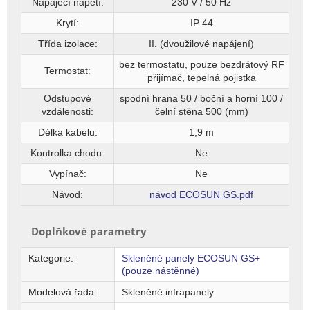
Napájecí napětí:
230 V / 50 Hz
Krytí:
IP 44
Třída izolace:
II. (dvoužilové napájení)
bez termostatu, pouze bezdrátový RF
Termostat:
přijímač, tepelná pojistka
Odstupové
spodní hrana 50 / boční a horní 100 /
vzdálenosti:
čelní stěna 500 (mm)
Délka kabelu:
1,9 m
Kontrolka chodu:
Ne
Vypínač:
Ne
Návod:
návod ECOSUN GS.pdf
Doplňkové parametry
Kategorie
:
Skleněné panely ECOSUN GS+
(pouze nástěnné)
Modelová řada
:
Skleněné infrapanely