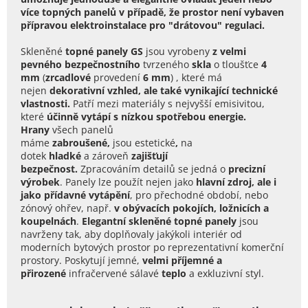
více topných panelů v případě, že prostor není vybaven
přípravou elektroinstalace pro "drátovou" regulaci.
Skleněné
topné panely GS
jsou
vyrobeny
z velmi
pevného bezpečnostního
tvrzeného
skla
o
tloušťce
4
mm
(
zrcadlové
provedení
6 mm
)
, které má
nejen
dekorativní vzhled, ale také vynikající technické
vlastnosti.
Patří mezi materiály s nejvyšší emisivitou,
které
účinně vytápí s nízkou spotřebou energie.
Hrany
všech panelů
máme
zabroušené,
jsou estetické
,
na
dotek
hladké
a zároveň
zajišťují
bezpečnost
.
Zpracováním detailů se jedná o
precizní
výrobek
.
Panely lze použít nejen jako
hlavní zdroj, ale i
jako přídavné vytápění
, pro přechodné období, nebo
zónový ohřev, např.
v obývacích pokojích, ložnicích a
koupelnách
.
Elegantní skleněné topné panely
jsou
navrženy tak, aby doplňovaly jakýkoli interiér od
moderních bytových prostor po reprezentativní komerční
prostory. Poskytují jemné,
velmi příjemné a
přirozené
infračervené sálavé
teplo
a exkluzivní styl.