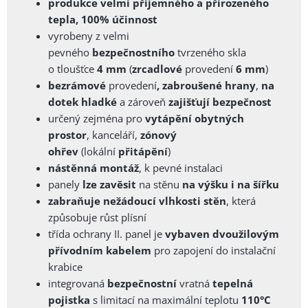
produkce velmi příjemného a přirozeného
tepla, 100% účinnost
vyrobeny z velmi
pevného
bezpečnostního
tvrzeného
skla
o
tloušťce
4 mm
(
zrcadlové
provedení
6 mm
)
bezrámové
provedení
, zabroušené
hrany
,
na
dotek
hladké
a zároveň
zajišťují bezpečnost
určený zejména pro
vytápění obytných
prostor
, kanceláří,
zónový
ohřev
(lokální
přitápění
)
nástěnná montáž
, k pevné instalaci
panely
lze zavěsit
na stěnu
na výšku i na šířku
zabraňuje nežádoucí vlhkosti stěn
, která
způsobuje růst plísní
třída ochrany II. panel je
vybaven dvoužilovým
přívodním kabelem
pro zapojení do instalační
krabice
integrovaná
bezpečnostní
vratná
tepelná
pojistka
s limitací na maximální teplotu
110
°C