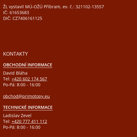
ŽL vystavil MÚ-OŽÚ Příbram, ev. č.: 321102-13557
IČ: 61653683
DIČ: CZ7406161125
KONTAKTY
OBCHODNÍ INFORMACE
David Bláha
Tel:
+420 602 174 567
Po-Pá: 8:00 - 16:00
obchod@primotopy.eu
TECHNICKÉ INFORMACE
Ladislav Zevel
Tel:
+420 777 411 112
Po-Pá: 8:00 - 16:00