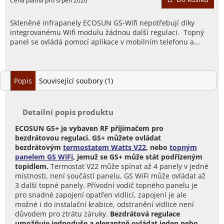
Skleněné infrapanely ECOSUN GS-Wifi nepotřebují díky
integrovanému Wifi modulu žádnou další regulaci. Topný
panel se ovládá pomocí aplikace v mobilním telefonu a...
Popis
Související soubory (1)
Detailní popis produktu
ECOSUN GS+ je vybaven RF příjímačem pro
bezdrátovou regulaci. GS+ můžete ovládat
bezdrátovým
termostatem Watts V22
, nebo
topným
panelem GS WiFi
, jemuž se GS+ může stát podřízeným
topidlem.
Termostat V22 může spínat až 4 panely v jedné
místnosti, není součástí panelu, GS WiFi může ovládat až
3 další topné panely. Přívodní vodič topného panelu je
pro snadné zapojení opatřen vidlicí, zapojení je ale
možné i do instalační krabice, odstranění vidlice není
důvodem pro ztrátu záruky.
Bezdrátová regulace
umožňuje jednoduše a elegantně ovládat jeden nebo