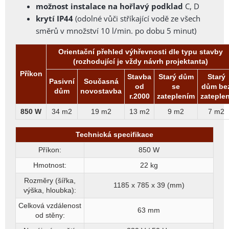
možnost instalace na hořlavý podklad
C, D
krytí IP44
(odolné vůči stříkající vodě ze všech
směrů v množství 10 l/min. po dobu 5 minut)
Orientační přehled výhřevnosti dle typu stavby
(rozhodující je vždy návrh projektanta)
Příkon
Stavba
Starý dům
Starý
Pasivní
Současná
od
se
dům be
dům
novostavba
r.2000
zateplením
zateplen
850 W
34 m2
19 m2
13 m2
9 m2
7 m2
Technická specifikace
Příkon:
850 W
Hmotnost:
22 kg
Rozměry (šířka,
1185 x 785 x 39 (mm)
výška, hloubka):
Celková vzdálenost
63 mm
od stěny: