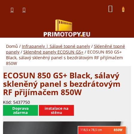
Přejít
NÁKUP
na
obsah
KOŠÍK
Domů
/
Infrapanely | Sálavé topné panely
/
Skleněné topné
panely
/
Skleněné panely ECOSUN GS+
/
ECOSUN 850 GS+
Black, sálavý skleněný panel s bezdrátovým RF přijímačem
850W
ECOSUN 850 GS+ Black, sálavý
skleněný panel s bezdrátovým
RF přijímačem 850W
Kód:
5437750
​Doprava
instalace na
zdarma
stěnu