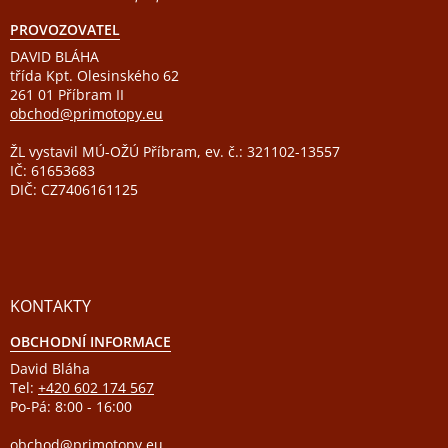
PROVOZOVATEL
DAVID BLÁHA
třída Kpt. Olesinského 62
261 01 Příbram II
obchod@primotopy.eu
ŽL vystavil MÚ-OŽÚ Příbram, ev. č.: 321102-13557
IČ: 61653683
DIČ: CZ7406161125
KONTAKTY
OBCHODNÍ INFORMACE
David Bláha
Tel:
+420 602 174 567
Po-Pá: 8:00 - 16:00
obchod@primotopy.eu