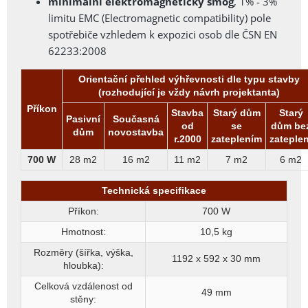
minimální elektromagnetický smog
, 1% - 3%
limitu EMC (Electromagnetic compatibility) pole
spotřebiče vzhledem k expozici osob dle ČSN EN
62233:2008
Orientační přehled výhřevnosti dle typu stavby
(rozhodující je vždy návrh projektanta)
Příkon
Stavba
Starý dům
Starý
Pasivní
Současná
od
se
dům be
dům
novostavba
r.2000
zateplením
zateplen
700 W
28 m2
16 m2
11 m2
7 m2
6 m2
Technická specifikace
Příkon:
700 W
Hmotnost:
10,5 kg
Rozměry (šířka, výška,
1192 x 592 x 30
mm
hloubka):
Celková vzdálenost od
49 mm
stěny: