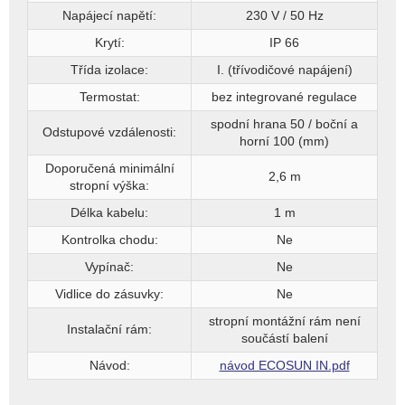
Napájecí napětí:
230 V / 50 Hz
Krytí:
IP 66
Třída izolace:
I. (třívodičové napájení)
Termostat:
bez integrované regulace
spodní hrana 50 / boční a
Odstupové vzdálenosti:
horní 100 (mm)
Doporučená minimální
2,6 m
stropní výška:
Délka kabelu:
1 m
Kontrolka chodu:
Ne
Vypínač:
Ne
Vidlice do zásuvky:
Ne
stropní montážní rám není
Instalační rám:
součástí balení
Návod:
návod ECOSUN IN.pdf