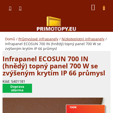
Přejít
NÁKUP
na
obsah
KOŠÍK
Domů
/
Průmyslové infrapanely
/
Nízkoteplotní infrapanely
/
Infrapanel ECOSUN 700 IN (hnědý) topný panel 700 W se
zvýšeným krytím IP 66 průmysl
Infrapanel ECOSUN 700 IN
(hnědý) topný panel 700 W se
zvýšeným krytím IP 66 průmysl
Kód:
5401181
​Doprava
zdarma