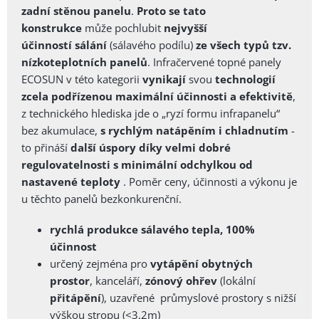
zadní stěnou panelu
.
Proto se tato
konstrukce
může pochlubit
nejvyšší
účinností sálání
(sálavého podílu)
ze všech typů tzv.
nízkoteplotních panelů
.
Infračervené topné panely
ECOSUN v této kategorii
vynikají
svou
technologií
zcela podřízenou maximální účinnosti a efektivitě
,
z
technického hlediska jde o „ryzí formu infrapanelu“
bez akumulace,
s rychlým natápěním i chladnutím
-
to přináší
další úspory díky velmi dobré
regulovatelnosti
s minimální odchylkou od
nastavené teploty
. Poměr ceny, účinnosti a výkonu je
u těchto panelů bezkonkurenční.
rychlá produkce sálavého tepla, 100%
účinnost
určený zejména pro
vytápění obytných
prostor
, kanceláří,
zónový ohřev
(lokální
přitápění
), uzavřené průmyslové prostory s nižší
výškou stropu (<3,2m)