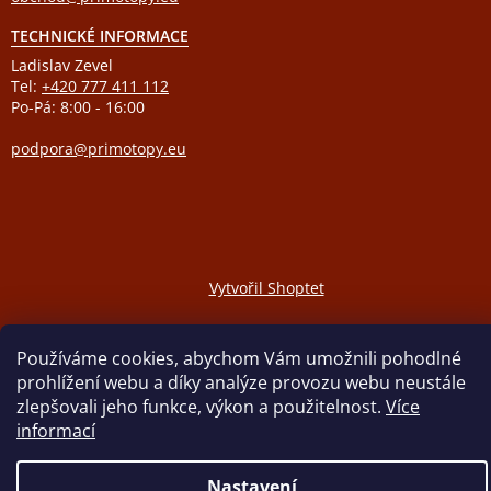
TECHNICKÉ INFORMACE
Ladislav Zevel
Tel:
+420 777 411 112
Po-Pá: 8:00 - 16:00
podpora@primotopy.eu
Vytvořil Shoptet
Copyright 2026
ELEKTRICKÉ PŘÍMOTOPY
. Všechna práva
Používáme cookies, abychom Vám umožnili pohodlné
vyhrazena.
prohlížení webu a díky analýze provozu webu neustále
zlepšovali jeho funkce, výkon a použitelnost.
Více
informací
Nastavení