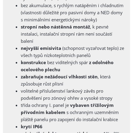
bez akumulace, s rychlým natápěním i chladnutím
(vlastnosti důležité pro pasivní domy a NED domy
s minimálními energetickými nároky)
stropní nebo nástěnná montáž
, k pevné
instalaci, instalační stropní rám není součástí
balení
nejvyšší emisivita
(schopnost vyzařovat teplo) ze
všech typů nízkoteplotních panelů
konstrukce
bez viditelných spár
z odolného
ocelového plechu
zabraňuje nežádoucí vlhkosti stěn
, která
způsobuje růst plísní
volitelné příslušenství lankový závěs pro
podvěšení pro zónový ohřev a vysoké stropy
třída ochrany I. panel je
vybaven třížilovým
přívodním kabelem
s ochranným uzemněním
pláště panelu pro zapojení do instalační krabice
krytí IP66