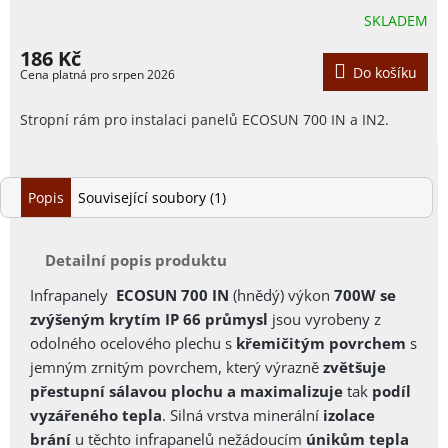
SKLADEM
186 Kč
Do košíku
Stropní rám pro instalaci panelů ECOSUN 700 IN a IN2.
Popis
Související soubory (1)
Detailní popis produktu
Infrapanely
ECOSUN 700 IN
(hnědý) výkon
700W se
zvýšeným krytím IP 66 průmysl
jsou vyrobeny z
odolného ocelového plechu s
křemičitým povrchem
s
jemným zrnitým povrchem, který výrazně
zvětšuje
přestupní sálavou plochu a maximalizuje
tak
podíl
vyzářeného tepla
.
Silná vrstva minerální
izolace
brání
u těchto infrapanelů nežádoucím
únikům tepla