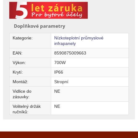
Doplňkové parametry
Kategorie
:
Nízkoteplotní průmyslové
infrapanely
EAN
:
8590875009663
Výkon
:
700W
Krytí
:
IP66
Montáž
:
Stropní
Vidlice do
NE
zásuvky
:
Volitelný držák
NE
ručníků
:
Z