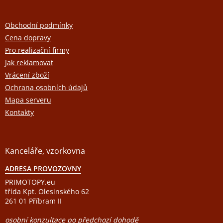
á
p
a
Obchodní podmínky
t
Cena dopravy
í
Pro realizační firmy
Jak reklamovat
Vrácení zboží
Ochrana osobních údajů
Mapa serveru
Kontakty
Kanceláře, vzorkovna
ADRESA PROVOZOVNY
PRIMOTOPY.eu
třída Kpt. Olesinského 62
261 01 Příbram II
osobní konzultace po předchozí dohodě