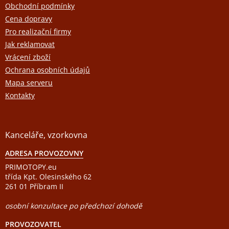
a
Obchodní podmínky
t
Cena dopravy
í
Pro realizační firmy
Jak reklamovat
Vrácení zboží
Ochrana osobních údajů
Mapa serveru
Kontakty
Kanceláře, vzorkovna
ADRESA PROVOZOVNY
PRIMOTOPY.eu
třída Kpt. Olesinského 62
261 01 Příbram II
osobní konzultace po předchozí dohodě
PROVOZOVATEL