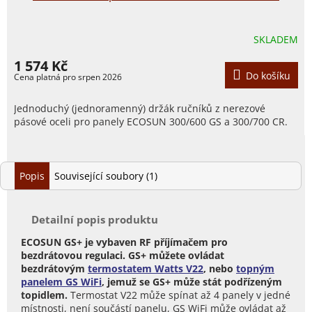
SKLADEM
1 574 Kč
Do košíku
Jednoduchý (jednoramenný) držák ručníků z nerezové
pásové oceli pro panely ECOSUN 300/600 GS a 300/700 CR.
Popis
Související soubory (1)
Detailní popis produktu
ECOSUN GS+ je vybaven RF příjímačem pro
bezdrátovou regulaci. GS+ můžete ovládat
bezdrátovým
termostatem Watts V22
, nebo
topným
panelem GS WiFi
, jemuž se GS+ může stát podřízeným
topidlem.
Termostat V22 může spínat až 4 panely v jedné
místnosti, není součástí panelu, GS WiFi může ovládat až