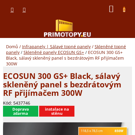
Přejít
NÁKUP
na
obsah
KOŠÍK
Domů
/
Infrapanely | Sálavé topné panely
/
Skleněné topné
panely
/
Skleněné panely ECOSUN GS+
/
ECOSUN 300 GS+
Black, sálavý skleněný panel s bezdrátovým RF přijímačem
300W
ECOSUN 300 GS+ Black, sálavý
skleněný panel s bezdrátovým
RF přijímačem 300W
Kód:
5437746
​Doprava
instalace na
zdarma
stěnu