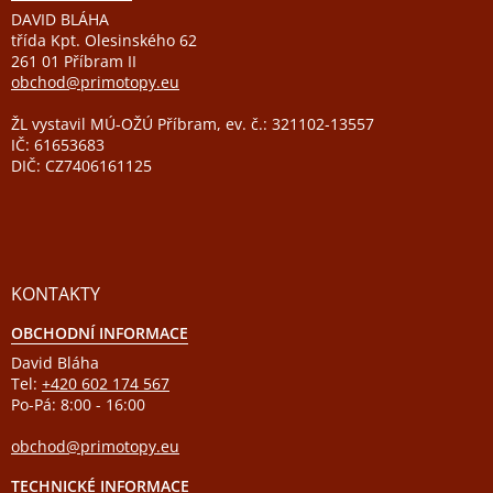
DAVID BLÁHA
třída Kpt. Olesinského 62
261 01 Příbram II
obchod@primotopy.eu
ŽL vystavil MÚ-OŽÚ Příbram, ev. č.: 321102-13557
IČ: 61653683
DIČ: CZ7406161125
KONTAKTY
OBCHODNÍ INFORMACE
David Bláha
Tel:
+420 602 174 567
Po-Pá: 8:00 - 16:00
obchod@primotopy.eu
TECHNICKÉ INFORMACE