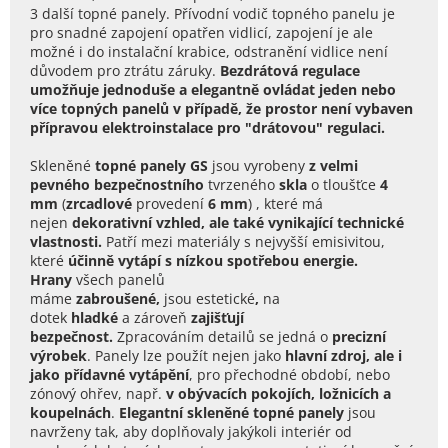
3 další topné panely. Přívodní vodič topného panelu je
pro snadné zapojení opatřen vidlicí, zapojení je ale
možné i do instalační krabice, odstranění vidlice není
důvodem pro ztrátu záruky.
Bezdrátová regulace
umožňuje jednoduše a elegantně ovládat jeden nebo
více topných panelů v případě, že prostor není vybaven
přípravou elektroinstalace pro "drátovou" regulaci.
Skleněné
topné panely GS
jsou
vyrobeny
z velmi
pevného bezpečnostního
tvrzeného
skla
o
tloušťce
4
mm
(
zrcadlové
provedení
6 mm
)
, které má
nejen
dekorativní vzhled, ale také vynikající technické
vlastnosti.
Patří mezi materiály s nejvyšší emisivitou,
které
účinně vytápí s nízkou spotřebou energie.
Hrany
všech panelů
máme
zabroušené,
jsou estetické
,
na
dotek
hladké
a zároveň
zajišťují
bezpečnost
.
Zpracováním detailů se jedná o
precizní
výrobek
.
Panely lze použít nejen jako
hlavní zdroj, ale i
jako přídavné vytápění
, pro přechodné období, nebo
zónový ohřev, např.
v obývacích pokojích, ložnicích a
koupelnách
.
Elegantní skleněné topné panely
jsou
navrženy tak, aby doplňovaly jakýkoli interiér od