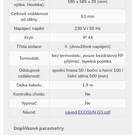
585 x 585 x 39 (mm)
výška, hloubka):
Celková vzdálenost
63 mm
od stěny:
Napájecí napětí:
230 V / 50 Hz
Krytí:
IP 44
Třída izolace:
II. (dvoužilové napájení)
bez termostatu, pouze bezdrátový RF
Termostat:
přijímač, tepelná pojistka
Odstupové
spodní hrana 50 / boční a horní 100 /
vzdálenosti:
čelní stěna 500 (mm)
Délka kabelu:
1,9 m
Kontrolka chodu:
Ne
Vypínač:
Ne
Návod:
návod ECOSUN GS.pdf
Doplňkové parametry