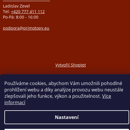
Ladislav Zevel
Tel:
+420 777 411 112
Po-Pá: 8:00 - 16:00
podpora@primotopy.eu
Vytvořil Shoptet
Copyright 2026
ELEKTRICKÉ PŘÍMOTOPY
. Všechna práva
Používáme cookies, abychom Vám umožnili pohodlné
vyhrazena.
prohlížení webu a díky analýze provozu webu neustále
zlepšovali jeho funkce, výkon a použitelnost.
Více
informací
Nastavení