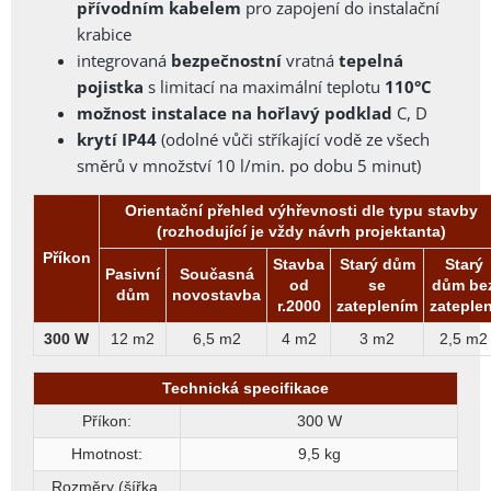
přívodním kabelem
pro zapojení do instalační
krabice
integrovaná
bezpečnostní
vratná
tepelná
pojistka
s limitací na maximální teplotu
110
°C
možnost instalace na hořlavý podklad
C, D
krytí IP44
(odolné vůči stříkající vodě ze všech
směrů v množství 10 l/min. po dobu 5 minut)
Orientační přehled výhřevnosti dle typu stavby
(rozhodující je vždy návrh projektanta)
Příkon
Stavba
Starý dům
Starý
Pasivní
Současná
od
se
dům be
dům
novostavba
r.2000
zateplením
zateplen
300 W
12 m2
6,5 m2
4 m2
3 m2
2,5 m2
Technická specifikace
Příkon:
300 W
Hmotnost:
9,5 kg
Rozměry (šířka,