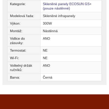
Kategorie
:
Skleněné panely ECOSUN GS+
(pouze nástěnné)
Modelová řada
:
Skleněné infrapanely
Výkon
:
300W
Montáž
:
Nástěnná
Vidlice do
ANO
zásuvky
:
Termostat
:
NE
Wi-Fi
:
NE
Volitelný držák
ANO
ručníků
:
Barva
:
Černá
Z
á
p