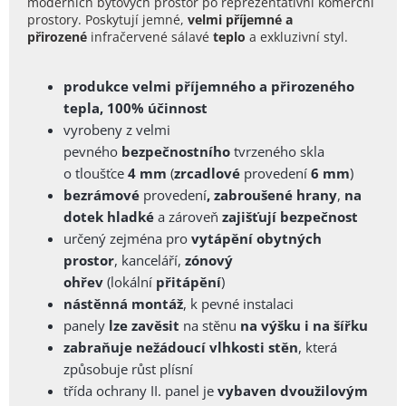
moderních bytových prostor po reprezentativní komerční
prostory. Poskytují jemné,
velmi příjemné a
přirozené
infračervené sálavé
teplo
a exkluzivní styl.
produkce velmi příjemného a přirozeného
tepla, 100% účinnost
vyrobeny z velmi
pevného
bezpečnostního
tvrzeného
skla
o
tloušťce
4 mm
(
zrcadlové
provedení
6 mm
)
bezrámové
provedení
, zabroušené
hrany
,
na
dotek
hladké
a zároveň
zajišťují bezpečnost
určený zejména pro
vytápění obytných
prostor
, kanceláří,
zónový
ohřev
(lokální
přitápění
)
nástěnná montáž
, k pevné instalaci
panely
lze zavěsit
na stěnu
na výšku i na šířku
zabraňuje nežádoucí vlhkosti stěn
, která
způsobuje růst plísní
třída ochrany II. panel je
vybaven dvoužilovým