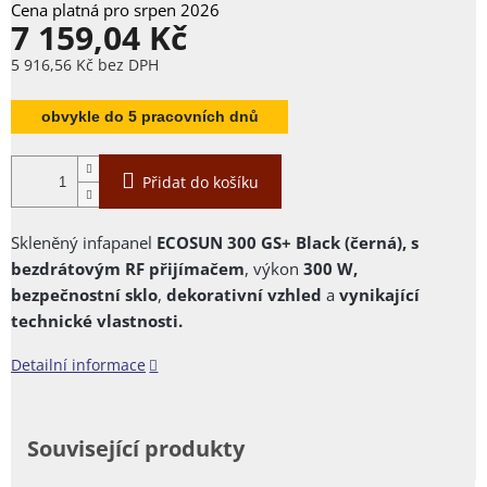
7 159,04 Kč
5 916,56 Kč bez DPH
Měrná
cena:
obvykle do 5 pracovních dnů
Přidat do košíku
Skleněný infapanel
ECOSUN 300 GS+ Black
(černá)
, s
bezdrátovým RF přijímačem
, výkon
300 W,
bezpečnostní
sklo
,
dekorativní vzhled
a
vynikající
technické vlastnosti.
Detailní informace
Související produkty